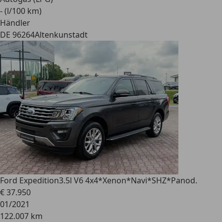
- (l/100 km)
Händler
DE 96264
Altenkunstadt
Ford Expedition
3.5l V6 4x4*Xenon*Navi*SHZ*Panod.
€ 37.950
01/2021
122.007 km