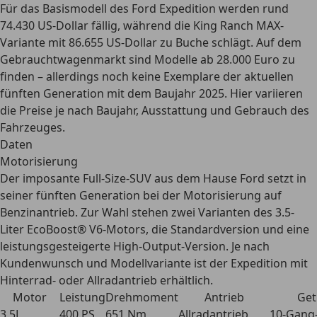
Für das Basismodell des Ford Expedition werden rund
74.430 US-Dollar
fällig, während die King Ranch MAX-
Variante mit 86.655 US-Dollar zu Buche schlägt. Auf dem
Gebrauchtwagenmarkt sind Modelle ab 28.000 Euro zu
finden – allerdings noch keine Exemplare der aktuellen
fünften Generation mit dem Baujahr 2025. Hier variieren
die Preise je nach Baujahr, Ausstattung und Gebrauch des
Fahrzeuges.
Daten
Motorisierung
Der imposante Full-Size-SUV aus dem Hause Ford setzt in
seiner fünften Generation bei der Motorisierung auf
Benzinantrieb. Zur Wahl stehen zwei Varianten des
3.5-
Liter EcoBoost® V6-Motors
, die Standardversion und eine
leistungsgesteigerte High-Output-Version. Je nach
Kundenwunsch und Modellvariante ist der Expedition mit
Hinterrad- oder Allradantrieb erhältlich.
Motor
Leistung
Drehmoment
Antrieb
Get
3.5L
400 PS
651 Nm
Allradantrieb
10-Gang