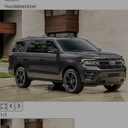
Hundebesitzer
1
/
3