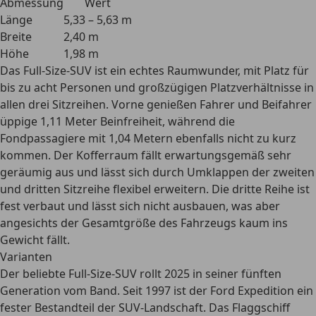
Abmessung
Wert
Länge
5,33 – 5,63 m
Breite
2,40 m
Höhe
1,98 m
Das Full-Size-SUV ist ein echtes Raumwunder, mit Platz für
bis zu acht Personen und großzügigen Platzverhältnisse in
allen drei Sitzreihen. Vorne genießen Fahrer und Beifahrer
üppige 1,11 Meter Beinfreiheit, während die
Fondpassagiere mit 1,04 Metern ebenfalls nicht zu kurz
kommen. Der Kofferraum fällt erwartungsgemäß sehr
geräumig aus und lässt sich durch
Umklappen der zweiten
und dritten Sitzreihe
flexibel erweitern. Die dritte Reihe ist
fest verbaut und lässt sich nicht ausbauen, was aber
angesichts der Gesamtgröße des Fahrzeugs kaum ins
Gewicht fällt.
Varianten
Der beliebte Full-Size-SUV rollt 2025 in seiner fünften
Generation vom Band. Seit 1997 ist der Ford Expedition ein
fester Bestandteil der SUV-Landschaft
. Das Flaggschiff