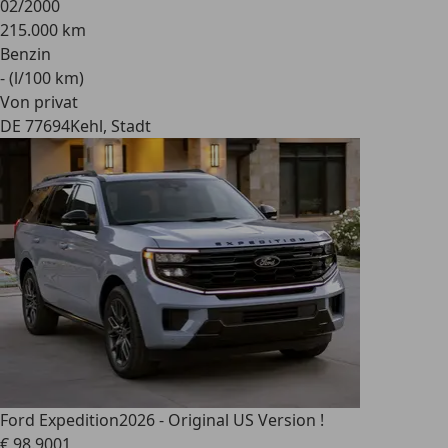
02/2000
215.000 km
Benzin
- (l/100 km)
Von privat
DE 77694
Kehl, Stadt
Ford Expedition
2026 - Original US Version !
€ 98.900
1