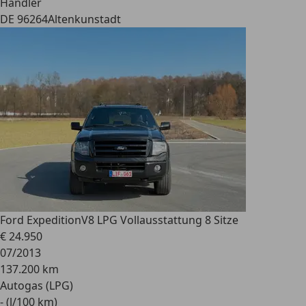
Händler
DE 96264
Altenkunstadt
Ford Expedition
V8 LPG Vollausstattung 8 Sitze
€ 24.950
07/2013
137.200 km
Autogas (LPG)
- (l/100 km)