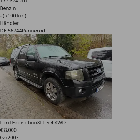
177.874 km
Benzin
- (l/100 km)
Händler
DE 56744
Rennerod
Ford Expedition
XLT 5.4 4WD
€ 8.000
02/2007