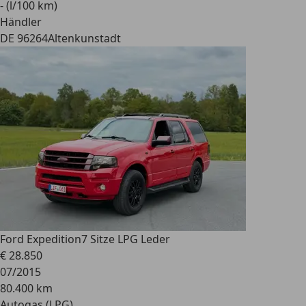
- (l/100 km)
Händler
DE 96264
Altenkunstadt
Ford Expedition
7 Sitze LPG Leder
€ 28.850
07/2015
80.400 km
Autogas (LPG)