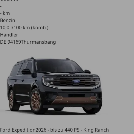
-
- km
Benzin
10,0 l/100 km (komb.)
Händler
DE 94169
Thurmansbang
Ford Expedition
2026 - bis zu 440 PS - King Ranch