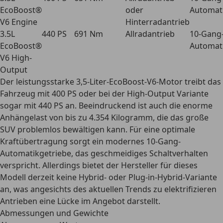
EcoBoost®
oder
Automat
V6 Engine
Hinterradantrieb
3.5L
440 PS
691 Nm
Allradantrieb
10-Gang
EcoBoost®
Automat
V6 High-
Output
Der leistungsstarke 3,5-Liter-EcoBoost-V6-Motor treibt das
Fahrzeug mit 400 PS oder bei der High-Output Variante
sogar mit 440 PS an. Beeindruckend ist auch die enorme
Anhängelast von bis zu 4.354 Kilogramm
, die das große
SUV problemlos bewältigen kann. Für eine optimale
Kraftübertragung sorgt ein modernes 10-Gang-
Automatikgetriebe, das geschmeidiges Schaltverhalten
verspricht. Allerdings bietet der Hersteller für dieses
Modell derzeit keine Hybrid- oder Plug-in-Hybrid-Variante
an, was angesichts des aktuellen Trends zu elektrifizieren
Antrieben eine Lücke im Angebot darstellt.
Abmessungen und Gewichte