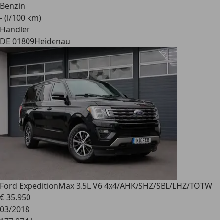
Benzin
- (l/100 km)
Händler
DE 01809
Heidenau
Ford Expedition
Max 3.5L V6 4x4/AHK/SHZ/SBL/LHZ/TOTW
€ 35.950
03/2018