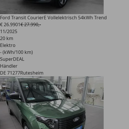
Ford Transit Courier
E Vollelektrisch 54kWh Trend
€ 26.990
1
€ 27.990,-
11/2025
20 km
Elektro
- (kWh/100 km)
SuperDEAL
Händler
DE 71277
Rutesheim