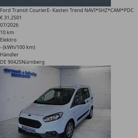
Ford Transit Courier
E- Kasten Trend NAVI*SHZ*CAM*PDC
€ 31.250
1
07/2026
10 km
Elektro
- (kWh/100 km)
Händler
DE 90425
Nürnberg