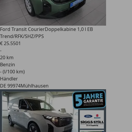
Ford Transit Courier
Doppelkabine 1,0 l EB
Trend/RFK/SHZ/PPS
€ 25.550
1
-
20 km
Benzin
- (l/100 km)
Händler
DE 99974
Mühlhausen