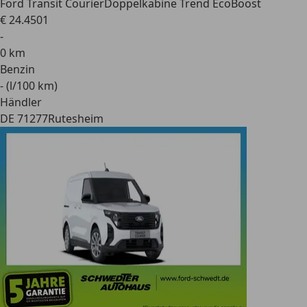
Ford Transit Courier
Doppelkabine Trend EcoBoost
€ 24.450
1
-
0 km
Benzin
- (l/100 km)
Händler
DE 71277
Rutesheim