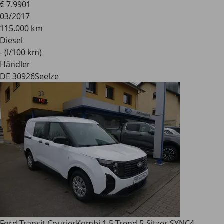
€ 7.990
1
03/2017
115.000 km
Diesel
- (l/100 km)
Händler
DE 30926
Seelze
Ford Transit Courier
Kombi 1.5 Trend 5-Sitzer SYNC4