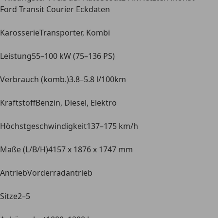
Ford Transit Courier Eckdaten
Karosserie
Transporter, Kombi
Leistung
55–100 kW (75–136 PS)
Verbrauch (komb.)
3.8–5.8 l/100km
Kraftstoff
Benzin, Diesel, Elektro
Höchstgeschwindigkeit
137–175 km/h
Maße (L/B/H)
4157 x 1876 x 1747 mm
Antrieb
Vorderradantrieb
Sitze
2–5