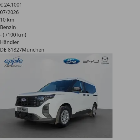
€ 24.100
1
07/2026
10 km
Benzin
- (l/100 km)
Händler
DE 81827
München