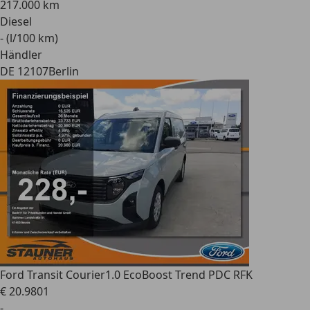
217.000 km
Diesel
- (l/100 km)
Händler
DE 12107
Berlin
Ford Transit Courier
1.0 EcoBoost Trend PDC RFK
€ 20.980
1
-