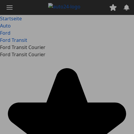
Zum
Hauptinhalt
springen
Startseite
Auto
Ford
Ford Transit
Ford Transit Courier
Ford Transit Courier