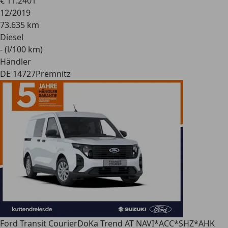
€ 11.240
1
12/2019
73.635 km
Diesel
- (l/100 km)
Händler
DE 14727
Premnitz
Ford Transit Courier
DoKa Trend AT NAVI*ACC*SHZ*AHK