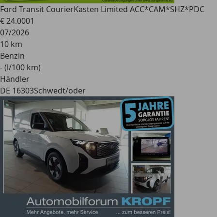
Ford Transit Courier
Kasten Limited ACC*CAM*SHZ*PDC
€ 24.000
1
07/2026
10 km
Benzin
- (l/100 km)
Händler
DE 16303
Schwedt/oder