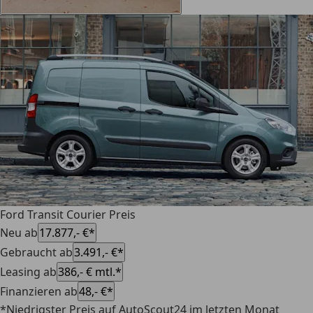
Ford Transit Courier Preis
Neu ab
17.877,- €*
Gebraucht ab
3.491,- €*
Leasing ab
386,- € mtl.*
Finanzieren ab
48,- €*
*Niedrigster Preis auf AutoScout24 im letzten Monat