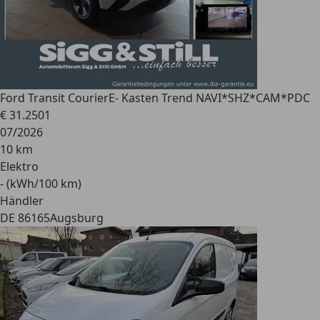
Ford Transit Courier
E- Kasten Trend NAVI*SHZ*CAM*PDC
€ 31.250
1
07/2026
10 km
Elektro
- (kWh/100 km)
Händler
DE 86165
Augsburg