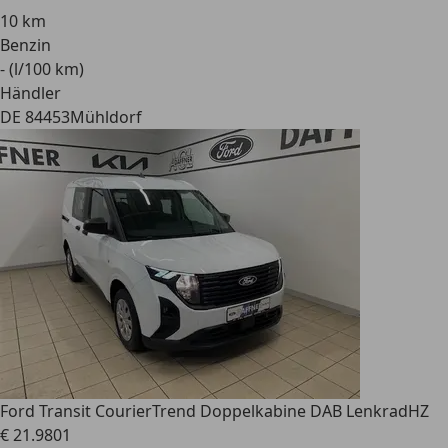
10 km
Benzin
- (l/100 km)
Händler
DE 84453
Mühldorf
Ford Transit Courier
Trend Doppelkabine DAB LenkradHZ
€ 21.980
1