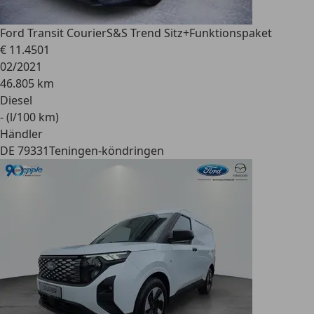
Ford Transit Courier
S&S Trend Sitz+Funktionspaket
€ 11.450
1
02/2021
46.805 km
Diesel
- (l/100 km)
Händler
DE 79331
Teningen-köndringen