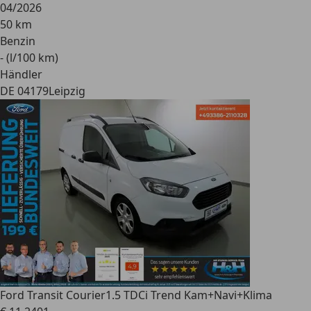
04/2026
50 km
Benzin
- (l/100 km)
Händler
DE 04179
Leipzig
Ford Transit Courier
1.5 TDCi Trend Kam+Navi+Klima