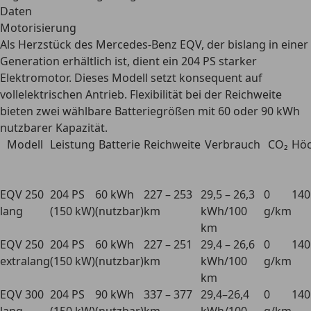
Daten
Motorisierung
Als Herzstück des Mercedes-Benz EQV, der bislang in einer
Generation erhältlich ist, dient ein
204 PS starker
Elektromotor
. Dieses Modell setzt konsequent auf
vollelektrischen Antrieb. Flexibilität bei der Reichweite
bieten zwei wählbare Batteriegrößen mit 60 oder 90 kWh
nutzbarer Kapazität.
Modell
Leistung
Batterie
Reichweite
Verbrauch
CO₂
Höc
EQV 250
204 PS
60 kWh
227 – 253
29,5 – 26,3
0
140
lang
(150 kW)
(nutzbar)
km
kWh/100
g/km
km
EQV 250
204 PS
60 kWh
227 – 251
29,4 – 26,6
0
140
extralang
(150 kW)
(nutzbar)
km
kWh/100
g/km
km
EQV 300
204 PS
90 kWh
337 – 377
29,4–26,4
0
140