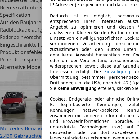
Modelle der Baujahre 2022 bis 2024: Rückfallebene der
IP Adressen) zu speichern und darauf zuz
Bremskraftunterstützung entspricht nicht der
Spezifikation
Dadurch ist es möglich, personali
entsprechend Ihren Interessen auszu
Aus den Baujahren 2020 bis 2021 können mögliche
Angebot zu optimieren und dessen 
Radblockade aufgrund eingeschränkter
analysieren. Klicken Sie den Button unte
Federbeinverschraubung vorkommen.
Einsatz von einwilligungspflichten Cooki
verbundenen Verarbeitung personenb
Eingeschränkte Funktion der Seitenairbags durch
zuzustimmen oder den Button unten 
Produktionsfehler sind bei Fahrzeugen aus dem
detaillierte Auswahl hinsichtlich der Co
Produktionsjahr 2021 möglich.
oder um der Verarbeitung personenbez
widersprechen, soweit diese auf Grundl
Alternative Modelle
Interessen erfolgt. Die
Einwilligung
umf
Übermittlung bestimmter personenbezo
Drittländer, u.a. die USA, nach Art. 49 (1)
Sie
keine Einwilligung
erteilen, klicken Sie
Cookies, Endgeräte- oder ähnliche Onli
B. login-basierte Kennungen, zufäl
Kennungen, netzwerkbasierte Kenn
zusammen mit anderen Informationen (z
und Browserinformationen, Sprache, B
unterstützte Technologien usw.) auf 
Mercedes-Benz Vito
gespeichert oder von dort ausgelesen
2.430 Gebrauchte ab € 990
jedes Mal wiederzuerkennen, wenn es ein