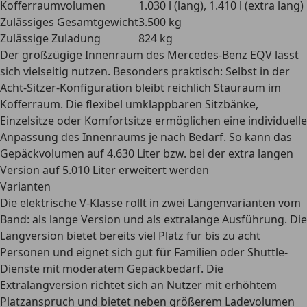
Kofferraumvolumen
1.030 l (lang), 1.410 l (extra lang)
Zulässiges Gesamtgewicht
3.500 kg
Zulässige Zuladung
824 kg
Der großzügige Innenraum des Mercedes-Benz EQV lässt
sich vielseitig nutzen. Besonders praktisch: Selbst in der
Acht-Sitzer-Konfiguration bleibt
reichlich Stauraum im
Kofferraum
. Die flexibel umklappbaren Sitzbänke,
Einzelsitze oder Komfortsitze ermöglichen eine individuelle
Anpassung des Innenraums je nach Bedarf. So kann das
Gepäckvolumen auf 4.630 Liter bzw. bei der extra langen
Version auf 5.010 Liter erweitert werden
Varianten
Die elektrische V-Klasse rollt in zwei Längenvarianten vom
Band: als lange Version und als extralange Ausführung. Die
Langversion bietet bereits viel Platz für bis zu acht
Personen und eignet sich gut für Familien oder Shuttle-
Dienste mit moderatem Gepäckbedarf. Die
Extralangversion richtet sich an Nutzer mit erhöhtem
Platzanspruch und bietet neben größerem Ladevolumen