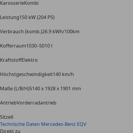
Karosserie
Kombi
Leistung
150 kW (204 PS)
Verbrauch (komb.)
26.9 kWh/100km
Kofferraum
1030–5010 l
Kraftstoff
Elektro
Höchstgeschwindigkeit
140 km/h
Maße (L/B/H)
5140 x 1928 x 1901 mm
Antrieb
Vorderradantrieb
Sitze
6
Technische Daten
Mercedes-Benz EQV
Direkt zu