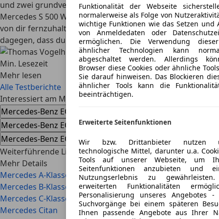
und zwei grundverschiedene Vorstellungen von Luxus: Der
Funktionalität der Webseite sicherstel
normalerweise als Folge von Nutzeraktivit
Mercedes S 500 W221 versucht, die Straße möglichst weit
wichtige Funktionen wie das Setzen und 
von dir fernzuhalten. Der Maserati Quattroporte V will
von Anmeldedaten oder Datenschutzei
dagegen, dass du möglichst viel von ihr spürst.
ermöglichen. Die Verwendung diese
ähnlicher Technologien kann norma
Thomas Vogelhuber
05.08.2026 · Ø 1
abgeschaltet werden. Allerdings kö
Min. Lesezeit
Browser diese Cookies oder ähnliche Tools
Mehr lesen
Sie darauf hinweisen. Das Blockieren die
ähnlicher Tools kann die Funktionalit
Alle Testberichte
beeinträchtigen.
Interessiert am Mercedes-Benz EQV
Mercedes-Benz EQV Gebrauchtwagen
Erweiterte Seitenfunktionen
Mercedes-Benz EQV Neuwagen
Mercedes-Benz EQV Händlerangebote
Wir bzw. Drittanbieter nutzen unt
Weiterführende Links im Überblick
technologische Mittel, darunter u.a. Cook
Tools auf unserer Webseite, um Ih
Mehr Details
Seitenfunktionen anzubieten und ei
Mercedes A-Klasse
Nutzungserlebnis zu gewährleisten
Mercedes B-Klasse
erweiterten Funktionalitäten ermög
Personalisierung unseres Angebotes -
Mercedes C-Klasse
Suchvorgänge bei einem späteren Besuc
Mercedes Citan
Ihnen passende Angebote aus Ihrer N