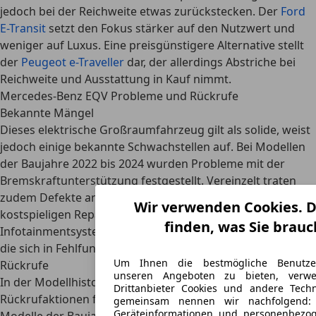
jedoch bei der Reichweite etwas zurückstecken. Der
Ford
E-Transit
setzt den Fokus stärker auf den Nutzwert und
weniger auf Luxus. Eine preisgünstigere Alternative stellt
der
Peugeot e-Traveller
dar, der allerdings Abstriche bei
Reichweite und Ausstattung in Kauf nimmt.
Mercedes-Benz EQV Probleme und Rückrufe
Bekannte Mängel
Dieses elektrische Großraumfahrzeug gilt als solide, weist
jedoch einige bekannte Schwachstellen auf. Bei Modellen
der Baujahre 2022 bis 2024 wurden
Probleme mit der
Bremskraftunterstützung
festgestellt. Vereinzelt traten
zudem Defekte an der Antriebseinheit auf, die zu
Wir verwenden Cookies. D
kostspieligen Reparaturen führen können. Auch das
finden, was Sie brauc
Infotainmentsystem zeigt gelegentlich Softwareprobleme,
die sich in Fehlfunktionen oder Ausfällen äußern können.
Um Ihnen die bestmögliche Benutze
Rückrufe
unseren Angeboten zu bieten, verw
In der Modellhistorie gab es insgesamt sechs
Drittanbieter Cookies und andere Techn
Rückrufaktionen für den Mercedes-Benz EQV.
gemeinsam nennen wir nachfolgend: 
Geräteinformationen und personenbezog