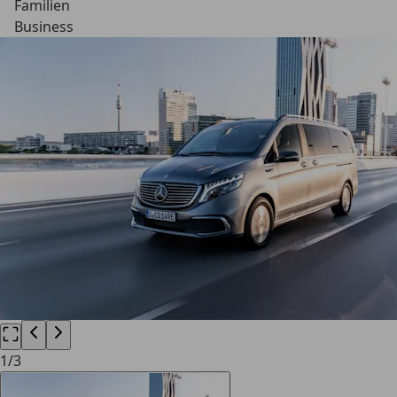
Familien
Business
1
/
3