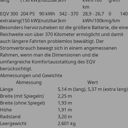
lang
(150 kW)
(nutzbar)
km
kWh/100
g/km
km
EQV 300
204 PS
90 kWh
342 - 370
28,9 - 26,7
0
140
extralang
(150 kW)
(nutzbar)
km
kWh/100km
g/km
Besonders hervorzuheben ist die größere Batterie, die eine
Reichweite von über 370 Kilometer ermöglicht und damit
auch längere Fahrten problemlos bewältigt. Der
Stromverbrauch bewegt sich in einem angemessenen
Rahmen, wenn man die Dimensionen und die
umfangreiche Komfortausstattung des EQV
berücksichtigt.
Abmessungen und Gewichte
Abmessung
Wert
Länge
5,14 m (lang), 5,37 m (extra lang)
Breite (mit Spiegeln)
2,25 m
Breite (ohne Spiegel)
1,93 m
Höhe
1,91 m
Radstand
3,20 m
Leergewicht
2.601 kg