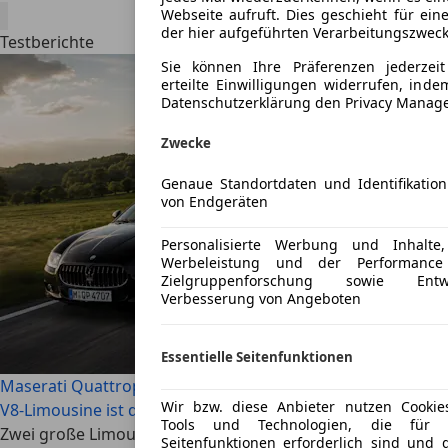
Webseite aufruft. Dies geschieht für ei
der hier aufgeführten Verarbeitungszweck
Testberichte
Sie können Ihre Präferenzen jederzei
erteilte Einwilligungen widerrufen, inde
Datenschutzerklärung den Privacy Manag
Zwecke
Genaue Standortdaten und Identifikatio
von Endgeräten
Personalisierte Werbung und Inhalt
Werbeleistung und der Performance
Zielgruppenforschung sowie Ent
Verbesserung von Angeboten
Essentielle Seitenfunktionen
Maserati Quattroporte V vs. Mercedes S 500 W221: Welche
Wir bzw. diese Anbieter nutzen Cookie
V8-Limousine ist der bessere Youngtimer?
Tools und Technologien, die für d
Zwei große Limousinen, zwei frei saugende V8-Motoren
Seitenfunktionen erforderlich sind und 