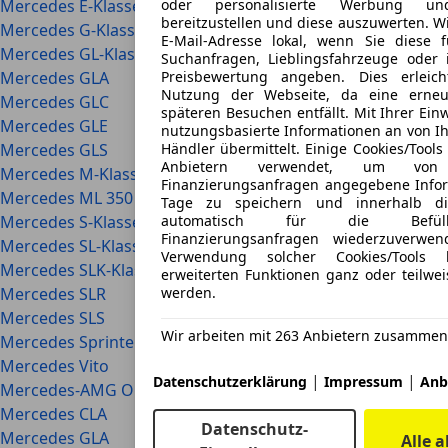
Mercedes E-Klasse
oder personalisierte Werbung un
bereitzustellen und diese auszuwerten. Wi
Mercedes G-Klasse
E-Mail-Adresse lokal, wenn Sie diese f
Mercedes GL-Klasse
Suchanfragen, Lieblingsfahrzeuge ode
Mercedes GLA
Preisbewertung angeben. Dies erleich
Nutzung der Webseite, da eine erneu
Mercedes GLC
späteren Besuchen entfällt. Mit Ihrer Ein
Mercedes GLE
nutzungsbasierte Informationen an von Ih
Mercedes GLS
Händler übermittelt. Einige Cookies/Tool
Anbietern verwendet, um vo
Mercedes M-Klasse
Finanzierungsanfragen angegebene Infor
Mercedes ML 350
Tage zu speichern und innerhalb di
Mercedes S-Klasse
automatisch für die Befül
Finanzierungsanfragen wiederzuverwe
Mercedes SL-Klasse
Verwendung solcher Cookies/Tools 
Mercedes SLK-Klasse
erweiterten Funktionen ganz oder teilwei
Mercedes SLR
werden.
Mercedes SLS
Wir arbeiten mit 263 Anbietern zusammen
Mercedes Sprinter
Mercedes Vito
|
|
Datenschutzerklärung
Impressum
Anbi
Mercedes-AMG ONE
Mercedes CLA
Datenschutz-
Mercedes GLA
Alle 