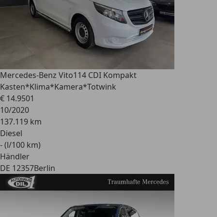
Mercedes-Benz Vito
114 CDI Kompakt
Kasten*Klima*Kamera*Totwink
€ 14.950
1
10/2020
137.119 km
Diesel
- (l/100 km)
Händler
DE 12357
Berlin