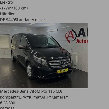
Elektro
- (kWh/100 km)
Händler
DE 94405
Landau A.d.isar
Mercedes-Benz Vito
Mixto 116 CDI
kompakt*LKW*Klima*AHK*Kamera*
€ 28.890
05/2018