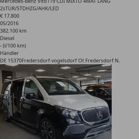
Mercedes-Benz Vito
119 CDI MIXTO 4MAT LANG
2sTÜR/STDHZG/AHK/LED
€ 17.800
05/2016
382.100 km
Diesel
- (l/100 km)
Händler
DE 15370
Fredersdorf-vogelsdorf Ot Fredersdorf N.