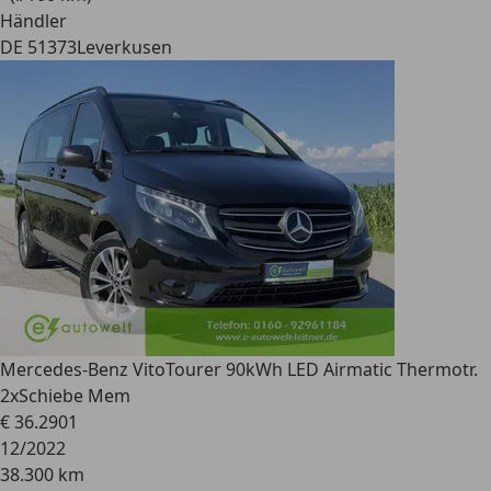
Händler
DE 51373
Leverkusen
Mercedes-Benz Vito
Tourer 90kWh LED Airmatic Thermotr.
2xSchiebe Mem
€ 36.290
1
12/2022
38.300 km