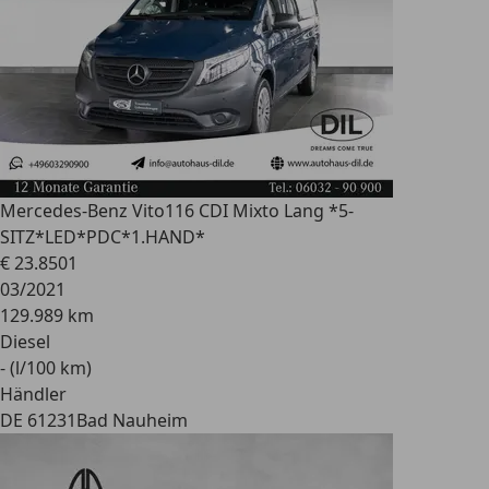
Mercedes-Benz Vito
116 CDI Mixto Lang *5-
SITZ*LED*PDC*1.HAND*
€ 23.850
1
03/2021
129.989 km
Diesel
- (l/100 km)
Händler
DE 61231
Bad Nauheim