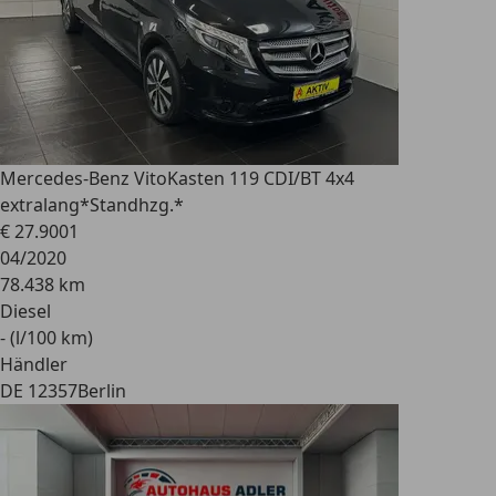
Mercedes-Benz Vito
Kasten 119 CDI/BT 4x4
extralang*Standhzg.*
€ 27.900
1
04/2020
78.438 km
Diesel
- (l/100 km)
Händler
DE 12357
Berlin