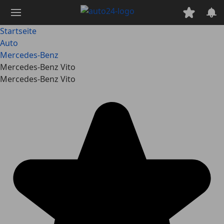
Zum
Hauptinhalt
springen
Startseite
Auto
Mercedes-Benz
Mercedes-Benz Vito
Mercedes-Benz Vito