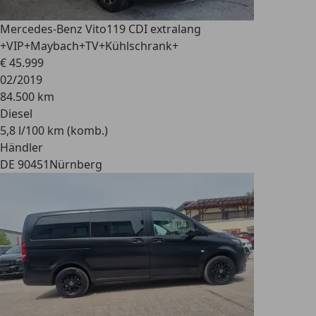
Mercedes-Benz Vito
119 CDI extralang
+VIP+Maybach+TV+Kühlschrank+
€ 45.999
02/2019
84.500 km
Diesel
5,8 l/100 km (komb.)
Händler
DE 90451
Nürnberg