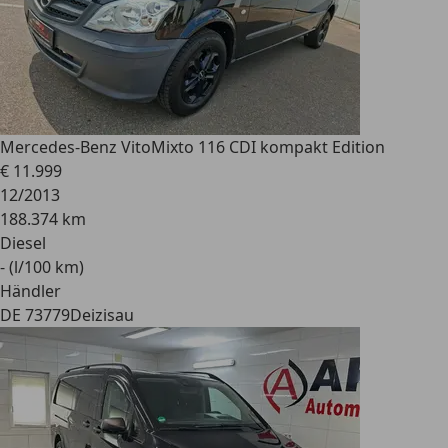
Mercedes-Benz Vito
Mixto 116 CDI kompakt Edition
€ 11.999
12/2013
188.374 km
Diesel
- (l/100 km)
Händler
DE 73779
Deizisau