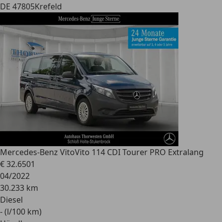
DE 47805
Krefeld
Mercedes-Benz Vito
Vito 114 CDI Tourer PRO Extralang
€ 32.650
1
04/2022
30.233 km
Diesel
- (l/100 km)