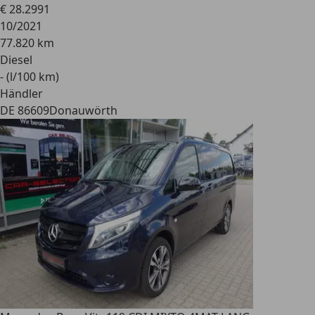
€ 28.299
1
10/2021
77.820 km
Diesel
- (l/100 km)
Händler
DE 86609
Donauwörth