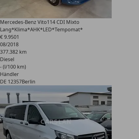
Mercedes-Benz Vito
114 CDI Mixto
Lang*Klima*AHK*LED*Tempomat*
€ 9.950
1
08/2018
377.382 km
Diesel
- (l/100 km)
Händler
DE 12357
Berlin