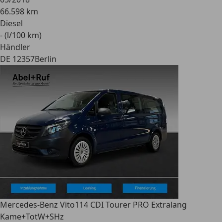
66.598 km
Diesel
- (l/100 km)
Händler
DE 12357
Berlin
Mercedes-Benz Vito
114 CDI Tourer PRO Extralang
Kame+TotW+SHz