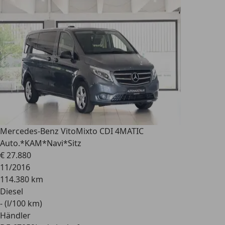
Mercedes-Benz Vito
Mixto CDI 4MATIC
Auto.*KAM*Navi*Sitz
€ 27.880
11/2016
114.380 km
Diesel
- (l/100 km)
Händler