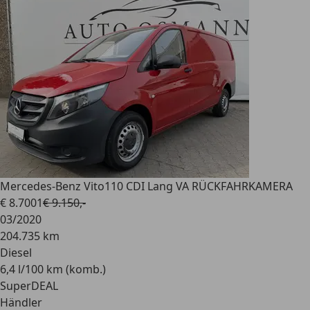
Mercedes-Benz Vito
110 CDI Lang VA RÜCKFAHRKAMERA
€ 8.700
1
€ 9.150,-
03/2020
204.735 km
Diesel
6,4 l/100 km (komb.)
SuperDEAL
Händler