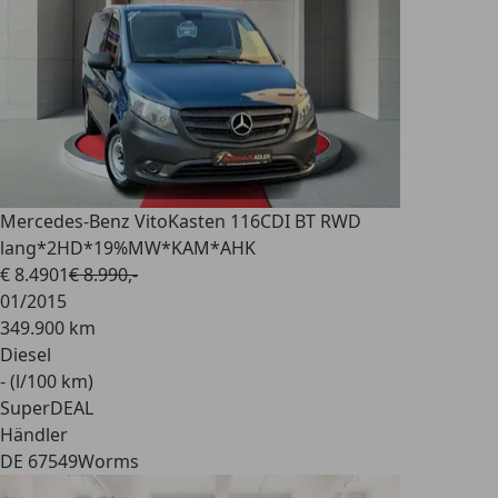
Mercedes-Benz Vito
Kasten 116CDI BT RWD
lang*2HD*19%MW*KAM*AHK
€ 8.490
1
€ 8.990,-
01/2015
349.900 km
Diesel
- (l/100 km)
SuperDEAL
Händler
DE 67549
Worms