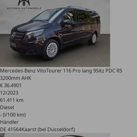
Mercedes-Benz Vito
Tourer 116 Pro lang 9Sitz PDC RS
3200mm AHK
€ 36.490
1
12/2023
61.411 km
Diesel
- (l/100 km)
Händler
DE 41564
Kaarst (bei Düsseldorf)