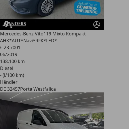
Mercedes-Benz Vito
119 Mixto Kompakt
AHK*AUT*Navi*RFK*LED*
€ 23.700
1
06/2019
138.100 km
Diesel
- (l/100 km)
Händler
DE 32457
Porta Westfalica