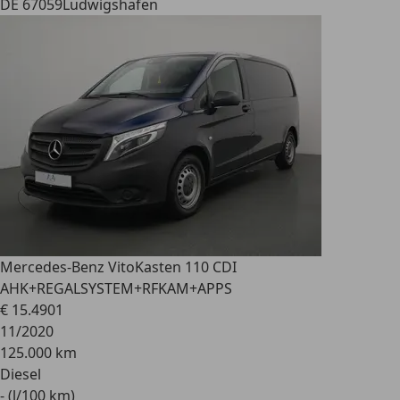
DE 67059
Ludwigshafen
Mercedes-Benz Vito
Kasten 110 CDI
AHK+REGALSYSTEM+RFKAM+APPS
€ 15.490
1
11/2020
125.000 km
Diesel
- (l/100 km)