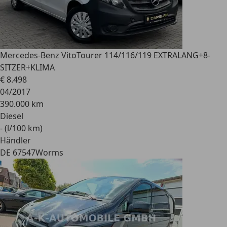
Mercedes-Benz Vito
Tourer 114/116/119 EXTRALANG+8-
SITZER+KLIMA
€ 8.498
04/2017
390.000 km
Diesel
- (l/100 km)
Händler
DE 67547
Worms