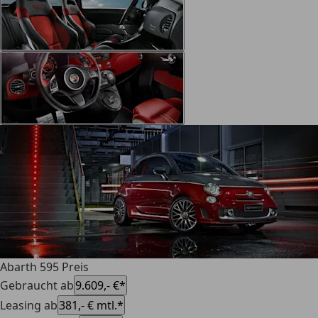
Abarth 595 Preis
Gebraucht ab
9.609,- €*
Leasing ab
381,- € mtl.*