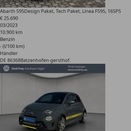
Abarth 595
Design Paket, Tech Paket, Linea F595, 165PS
€ 25.690
03/2023
10.900 km
Benzin
- (l/100 km)
Händler
DE 86368
Batzenhofen-gersthof.