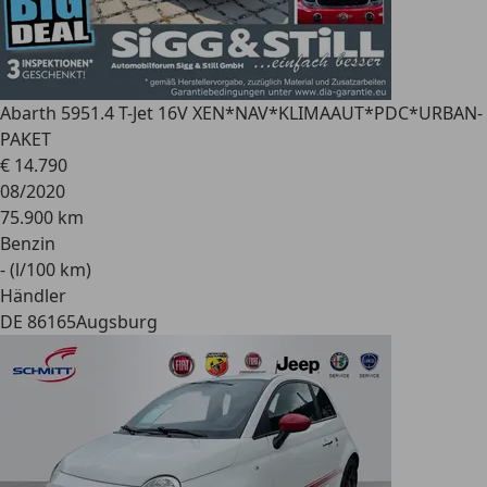
Abarth 595
1.4 T-Jet 16V XEN*NAV*KLIMAAUT*PDC*URBAN-
PAKET
€ 14.790
08/2020
75.900 km
Benzin
- (l/100 km)
Händler
DE 86165
Augsburg