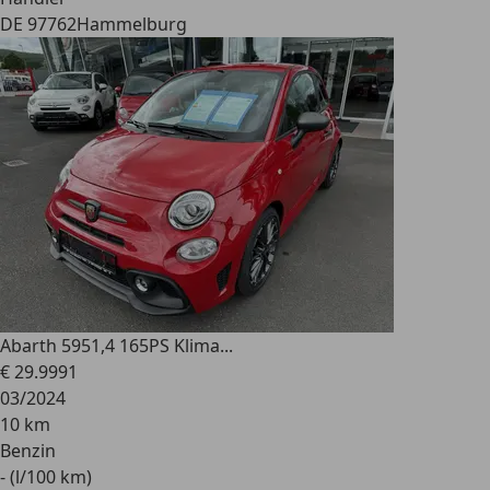
DE 97762
Hammelburg
Abarth 595
1,4 165PS Klima...
€ 29.999
1
03/2024
10 km
Benzin
- (l/100 km)