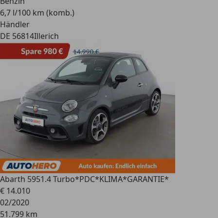
Benzin
6,7 l/100 km (komb.)
Händler
DE 56814
Illerich
Abarth 595
1.4 Turbo*PDC*KLIMA*GARANTIE*
€ 14.010
02/2020
51.799 km