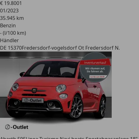
€ 19.800
1
01/2023
35.945 km
Benzin
- (l/100 km)
Händler
DE 15370
Fredersdorf-vogelsdorf Ot Fredersdorf N.