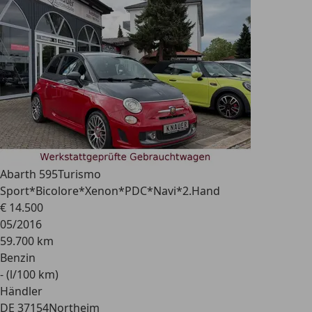
Abarth 595
Turismo
Sport*Bicolore*Xenon*PDC*Navi*2.Hand
€ 14.500
05/2016
59.700 km
Benzin
- (l/100 km)
Händler
DE 37154
Northeim