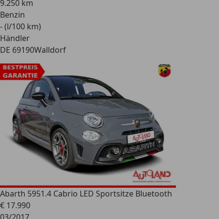
9.250 km
Benzin
- (l/100 km)
Händler
DE 69190
Walldorf
Abarth 595
1.4 Cabrio LED Sportsitze Bluetooth
€ 17.990
03/2017