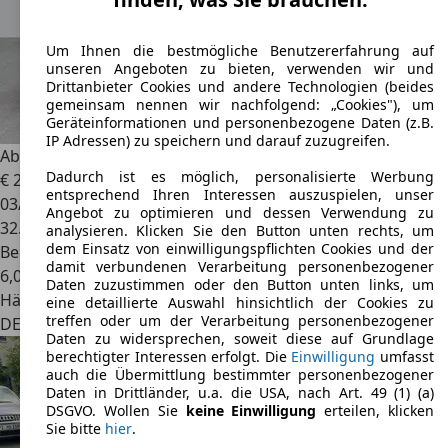
Um Ihnen die bestmögliche Benutzererfahrung auf
unseren Angeboten zu bieten, verwenden wir und
Drittanbieter Cookies und andere Technologien (beides
gemeinsam nennen wir nachfolgend: „Cookies"), um
Geräteinformationen und personenbezogene Daten (z.B.
IP Adressen) zu speichern und darauf zuzugreifen.
Abarth 595
595 Competizione *Record Monza *Beats
Dadurch ist es möglich, personalisierte Werbung
€ 22.490
entsprechend Ihren Interessen auszuspielen, unser
03/2019
Angebot zu optimieren und dessen Verwendung zu
32.000 km
analysieren. Klicken Sie den Button unten rechts, um
dem Einsatz von einwilligungspflichten Cookies und der
Benzin
damit verbundenen Verarbeitung personenbezogener
6,0 l/100 km (komb.)
Daten zuzustimmen oder den Button unten links, um
Händler
eine detaillierte Auswahl hinsichtlich der Cookies zu
treffen oder um der Verarbeitung personenbezogener
DE 69239
Neckarsteinach
Daten zu widersprechen, soweit diese auf Grundlage
berechtigter Interessen erfolgt. Die
Einwilligung
umfasst
auch die Übermittlung bestimmter personenbezogener
Daten in Drittländer, u.a. die USA, nach Art. 49 (1) (a)
DSGVO. Wollen Sie
keine Einwilligung
erteilen, klicken
Sie bitte
hier
.