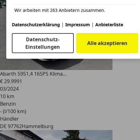
Wir arbeiten mit 263 Anbietern zusammen.
|
|
Datenschutzerklärung
Impressum
Anbieterliste
Datenschutz-
Alle akzeptieren
Einstellungen
Abarth 595
1,4 165PS Klima...
€ 29.999
1
03/2024
10 km
Benzin
- (l/100 km)
Händler
DE 97762
Hammelburg