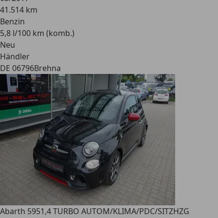
41.514 km
Benzin
5,8 l/100 km (komb.)
Neu
Händler
DE 06796
Brehna
Abarth 595
1,4 TURBO AUTOM/KLIMA/PDC/SITZHZG