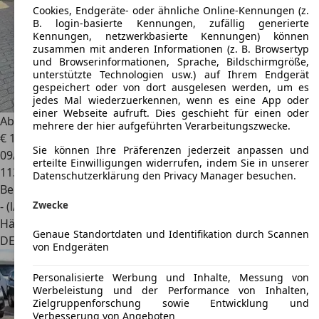
Cookies, Endgeräte- oder ähnliche Online-Kennungen (z.
B. login-basierte Kennungen, zufällig generierte
Kennungen, netzwerkbasierte Kennungen) können
zusammen mit anderen Informationen (z. B. Browsertyp
und Browserinformationen, Sprache, Bildschirmgröße,
unterstützte Technologien usw.) auf Ihrem Endgerät
gespeichert oder von dort ausgelesen werden, um es
jedes Mal wiederzuerkennen, wenn es eine App oder
einer Webseite aufruft. Dies geschieht für einen oder
Abarth 595
Automatik LederCognac/NaviU-Connect
mehrere der hier aufgeführten Verarbeitungszwecke.
€ 11.500
Sie können Ihre Präferenzen jederzeit anpassen und
09/2017
erteilte Einwilligungen widerrufen, indem Sie in unserer
113.943 km
Datenschutzerklärung den Privacy Manager besuchen.
Benzin
Zwecke
- (l/100 km)
Händler
Genaue Standortdaten und Identifikation durch Scannen
DE 25462
Rellingen
von Endgeräten
Personalisierte Werbung und Inhalte, Messung von
Werbeleistung und der Performance von Inhalten,
Zielgruppenforschung sowie Entwicklung und
Verbesserung von Angeboten