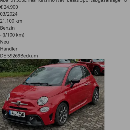
Abarth 595
Linea Turismo Navi beats Sportabgasanlage 18"
€ 24.900
03/2024
21.100 km
Benzin
- (l/100 km)
Neu
Händler
DE 59269
Beckum