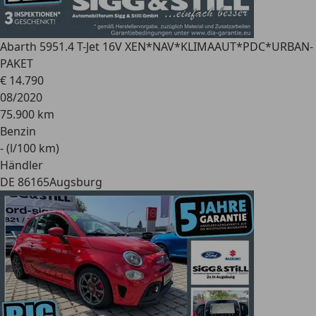
Abarth 595
1.4 T-Jet 16V XEN*NAV*KLIMAAUT*PDC*URBAN-
PAKET
€ 14.790
08/2020
75.900 km
Benzin
- (l/100 km)
Händler
DE 86165
Augsburg