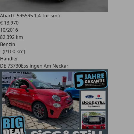
Abarth 595
595 1.4 Turismo
€ 13.970
10/2016
82.392 km
Benzin
- (l/100 km)
Händler
DE 73730
Esslingen Am Neckar