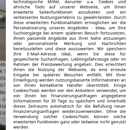
technologische Mittel, darunter u.a. Cookies und
ähnliche Tools auf unserer Webseite, um Ihnen
erweiterte Seitenfunktionen anzubieten und ein
verbessertes Nutzungserlebnis zu gewährleisten. Durch
diese erweiterten Funktionalitäten ermöglichen wir die
Personalisierung unseres Angebotes - etwa, um Ihre
Suchvorgänge bei einem späteren Besuch fortzusetzen,
Ihnen passende Angebote aus Ihrer Nähe anzuzeigen
oder personalisierte Werbung und Nachrichten
bereitzustellen und diese auszuwerten. Wir speichern
Ihre E-Mail-Adresse lokal, wenn Sie diese für
gespeicherte Suchanfragen, Lieblingsfahrzeuge oder im
Abarth 595
1.4 T-Jet G-Tech Record Monza Tieferlegung
Rahmen der Preisbewertung angeben. Dies erleichtert
Ihnen die Nutzung der Webseite, da eine erneute
€ 14.290
Eingabe bei späteren Besuchen entfällt. Mit Ihrer
09/2018
Einwilligung werden nutzungsbasierte Informationen an
67.500 km
von Ihnen kontaktierte Händler übermittelt. Einige
Cookies/Tools werden von den Anbietern verwendet, um
Benzin
von Ihnen bei Finanzierungsanfragen angegebene
- (l/100 km)
Informationen für 30 Tage zu speichern und innerhalb
Händler
dieses Zeitraums automatisch für die Befüllung neuer
Finanzierungsanfragen wiederzuverwenden. Ohne die
DE 52222
Stolberg
Verwendung solcher Cookies/Tools können solche
erweiterten Funktionen ganz oder teilweise nicht genutzt
werden.