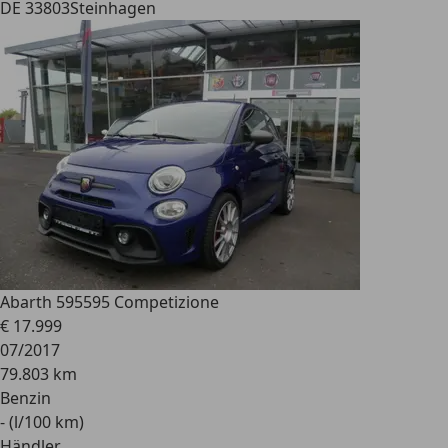
DE 33803
Steinhagen
Abarth 595
595 Competizione
€ 17.999
07/2017
79.803 km
Benzin
- (l/100 km)
Händler