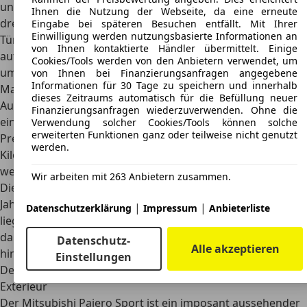
unterscheidet sich je nach Ausstattung. So wurden für das
Ihnen die Nutzung der Webseite, da eine erneute
dreitürige Modell ab 34.000 Euro fällig, Modelle mit fünf
Eingabe bei späteren Besuchen entfällt. Mit Ihrer
Einwilligung werden nutzungsbasierte Informationen an
Türen und mehr Ausstattung kosteten ab 46.000 Euro
von Ihnen kontaktierte Händler übermittelt. Einige
aufwärts. Das neueste Modell mit 2020-Facelift kostet
Cookies/Tools werden von den Anbietern verwendet, um
umgerechnet 37.700 Euro, ist aber auf dem deutschen
von Ihnen bei Finanzierungsanfragen angegebene
Informationen für 30 Tage zu speichern und innerhalb
Markt nicht erhältlich.
dieses Zeitraums automatisch für die Befüllung neuer
Auf dem Gebrauchtwagenmarkt finden sich durchaus
Finanzierungsanfragen wiederzuverwenden. Ohne die
einige Angebote
für den Pajero Sport. Hier beginnen die
Verwendung solcher Cookies/Tools können solche
erweiterten Funktionen ganz oder teilweise nicht genutzt
Preise bei rund 3.300 Euro. Je nach Ausstattung und
werden.
Kilometerstand können auch bis zu 10.000 Euro fällig
werden.
Wir arbeiten mit 263 Anbietern zusammen.
Die Kfz-Steuer beträgt für den Mitsubishi Pajero Sport pro
Jahr 220 Euro, die monatlichen Kosten für die Versicherung
|
|
Datenschutzerklärung
Impressum
Anbieterliste
liegen bei rund 88 Euro. Zu den laufenden Kosten kommen
dann noch Wartung, Instandhaltung und Kraftstoffkosten
Datenschutz-
Alle akzeptieren
hinzu.
Einstellungen
Design
Exterieur
Der Mitsubishi Pajero Sport ist ein imposant aussehender