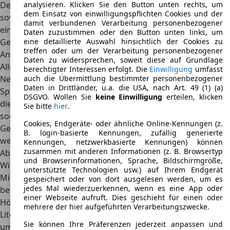
analysieren. Klicken Sie den Button unten rechts, um
Der 6-Zylinder-Benzinmotor hat eine Leistung von 177 PS,
dem Einsatz von einwilligungspflichten Cookies und der
sowie einen Hubraum von 2.972 cm³ zu bieten. Damit ist
damit verbundenen Verarbeitung personenbezogener
eine Höchstgeschwindigkeit von 175 km/h möglich. Als
Daten zuzustimmen oder den Button unten links, um
eine detaillierte Auswahl hinsichtlich der Cookies zu
Getriebe ist eine 4-Gänge-Automatikschaltung an Bord.
treffen oder um der Verarbeitung personenbezogener
Angetrieben wird der Mitsubishi Pajero Sport von einem
Daten zu widersprechen, soweit diese auf Grundlage
Allradantrieb.
berechtigter Interessen erfolgt. Die
Einwilligung
umfasst
auch die Übermittlung bestimmter personenbezogener
Neben dem
großzügigen Kofferraum
, kann der Pajero
Daten in Drittländer, u.a. die USA, nach Art. 49 (1) (a)
Sport auch einen Anhänger transportieren. Hierbei liegt
DSGVO. Wollen Sie
keine Einwilligung
erteilen, klicken
die Anhängelast bei 750 Kilogramm, gebremst sind es
Sie bitte
hier
.
sogar ganze 2.800 Kilogramm. Auch das Dach des
Cookies, Endgeräte- oder ähnliche Online-Kennungen (z.
Geländewagens kann mit bis zu 100 Kilogramm beladen
B. login-basierte Kennungen, zufällig generierte
werden.
Kennungen, netzwerkbasierte Kennungen) können
zusammen mit anderen Informationen (z. B. Browsertyp
Abmessungen
und Browserinformationen, Sprache, Bildschirmgröße,
Wie es sich für einen Geländewagen gehört, kommt der
unterstützte Technologien usw.) auf Ihrem Endgerät
Mitsubishi Pajero Sport
mit großzügigen Maßen
daher. So
gespeichert oder von dort ausgelesen werden, um es
jedes Mal wiederzuerkennen, wenn es eine App oder
beträgt die Länge 4,5 Meter, die Breite 1,8 Meter und die
einer Webseite aufruft. Dies geschieht für einen oder
Höhe liegt bei 1,7 Meter. Im Kofferraum lassen sich 500
mehrere der hier aufgeführten Verarbeitungszwecke.
Liter verladen, werden zusätzlich die Rücksitze
Sie können Ihre Präferenzen jederzeit anpassen und
umgeklappt, wächst das Ladevolumen auf 1.720 Liter. Im