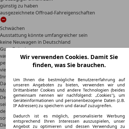
günstig zu haben
ausgezeichnete Offroad-Fahreigenschaften
Schwächen
Ausstattung könnte umfangreicher sein
keine Neuwagen in Deutschland
Gute Gründe
variabler Kofferraum mit viel Ladevolumen
Wir verwenden Cookies. Damit Sie
perfekte Geländeeigenschaften
finden, was Sie brauchen.
viele Gebrauchtwagen zu erschwinglichen Preisen
Innenraum bietet Platz für bis zu fünf Personen
Um Ihnen die bestmögliche Benutzererfahrung auf
Daten
unseren Angeboten zu bieten, verwenden wir und
Drittanbieter Cookies und andere Technologien (beides
Motorisierung
gemeinsam nennen wir nachfolgend: „Cookies"), um
Der Mitsubishi Pajero Sport ist ein
mittelgroßer SUV
, der
Geräteinformationen und personenbezogene Daten (z.B.
seit 1997 produziert wird. Auf dem deutschen Markt war
IP Adressen) zu speichern und darauf zuzugreifen.
der Wagen bis 2007 als Neuwagen erhältlich. Es wurden
Dadurch ist es möglich, personalisierte Werbung
sowohl Modelle mit Benzin-, als auch welche mit
entsprechend Ihren Interessen auszuspielen, unser
Dieselmotoren angeboten.
Angebot zu optimieren und dessen Verwendung zu