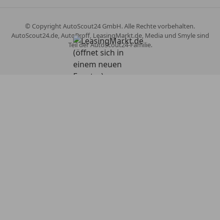
© Copyright
AutoScout24 GmbH. Alle Rechte vorbehalten.
AutoScout24.de, AutoProff, LeasingMarkt.de, Media und Smyle sind
Teil der AutoScout24-Familie.