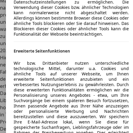
Markt war das Modell bis 2007 erhältlich, die
Datenschutzeinstellungen zu ermöglichen. Die
Verwendung dieser Cookies bzw. ähnlicher Technologien
nachfolgenden Generationen wurden für andere Märkte
kann normalerweise nicht abgeschaltet werden.
produziert
. Die Ausführungen in Deutschland
Allerdings können bestimmte Browser diese Cookies oder
unterschieden sich hinsichtlich ihres verbauten Motors. So
ähnliche Tools blockieren oder Sie darauf hinweisen. Das
Blockieren dieser Cookies oder ähnlicher Tools kann die
war der Pajero Sport mit Benzinmotoren oder Turbodiesel
Funktionalität der Webseite beeinträchtigen.
zu haben. Zudem gibt es den Geländewagen als Dreitürer
und als Fünftürer.
2020 wurde der Pajero Sport einem Facelift unterzogen.
Erweiterte Seitenfunktionen
Hierbei wurden vor allem die Front und der Innenraum
Wir bzw. Drittanbieter nutzen unterschiedliche
neu gestaltet. Zudem lassen sich bei diesem Modell einige
technologische Mittel, darunter u.a. Cookies und
Fahrzeugfunktionen mit dem Smartphone steuern. Für
ähnliche Tools auf unserer Webseite, um Ihnen
den deutschen Markt ist aber auch dieses Modell nicht
erweiterte Seitenfunktionen anzubieten und ein
verbessertes Nutzungserlebnis zu gewährleisten. Durch
erhältlich.
diese erweiterten Funktionalitäten ermöglichen wir die
Daneben gibt es noch das
Sondermodell Pajero Sport
Personalisierung unseres Angebotes - etwa, um Ihre
Liberty
. Dieses kann unter anderem mit einer
Suchvorgänge bei einem späteren Besuch fortzusetzen,
Ihnen passende Angebote aus Ihrer Nähe anzuzeigen
hochwertigen Lederausstattung, einer Cockpitverkleidung
oder personalisierte Werbung und Nachrichten
in Titan-Optik und 18-Zoll-Leichtmetallfelgen aufwarten.
bereitzustellen und diese auszuwerten. Wir speichern
Preis
Ihre E-Mail-Adresse lokal, wenn Sie diese für
gespeicherte Suchanfragen, Lieblingsfahrzeuge oder im
Der Neupreis für den Mitsubishi Pajero Sport
Rahmen der Preisbewertung angeben. Dies erleichtert