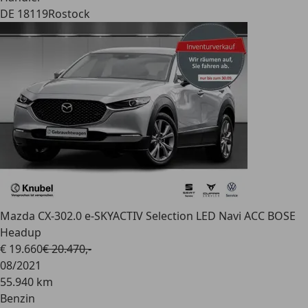
DE 18119
Rostock
Mazda CX-30
2.0 e-SKYACTIV Selection LED Navi ACC BOSE
Headup
€ 19.660
€ 20.470,-
08/2021
55.940 km
Benzin