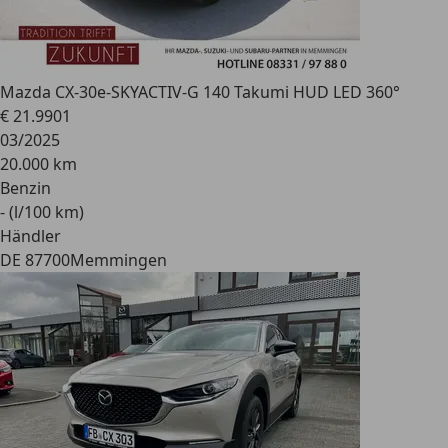
Mazda CX-30
e-SKYACTIV-G 140 Takumi HUD LED 360°
€ 21.990
1
03/2025
20.000 km
Benzin
- (l/100 km)
Händler
DE 87700
Memmingen