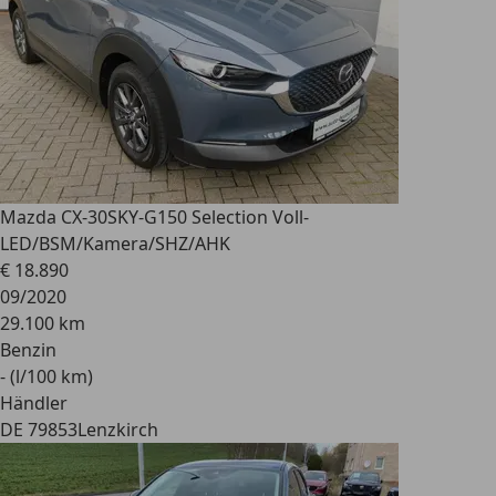
Mazda CX-30
SKY-G150 Selection Voll-
LED/BSM/Kamera/SHZ/AHK
€ 18.890
09/2020
29.100 km
Benzin
- (l/100 km)
Händler
DE 79853
Lenzkirch