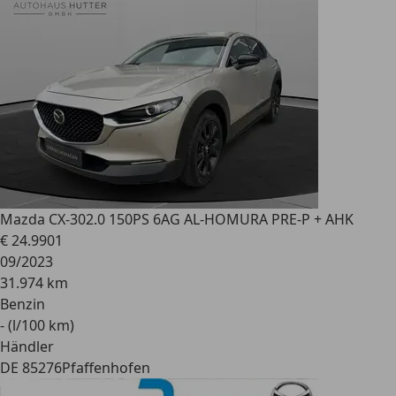
Mazda CX-30
2.0 150PS 6AG AL-HOMURA PRE-P + AHK
€ 24.990
1
09/2023
31.974 km
Benzin
- (l/100 km)
Händler
DE 85276
Pfaffenhofen