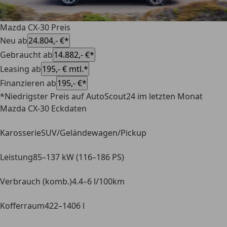
Mazda CX-30 Preis
Neu ab
24.804,- €*
Gebraucht ab
14.882,- €*
Leasing ab
195,- € mtl.*
Finanzieren ab
195,- €*
*Niedrigster Preis auf AutoScout24 im letzten Monat
Mazda CX-30 Eckdaten
Karosserie
SUV/Geländewagen/Pickup
Leistung
85–137 kW (116–186 PS)
Verbrauch (komb.)
4.4–6 l/100km
Kofferraum
422–1406 l