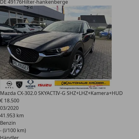
DE 49176
Hilter-hankenberge
Mazda CX-30
2.0 SKYACTIV-G SHZ+LHZ+Kamera+HUD
€ 18.500
03/2020
41.953 km
Benzin
- (l/100 km)
Händler