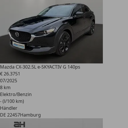
Mazda CX-30
2.5L e-SKYACTIV G 140ps
€ 26.375
1
07/2025
8 km
Elektro/Benzin
- (l/100 km)
Händler
DE 22457
Hamburg