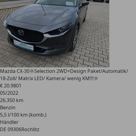
Mazda CX-30
🌞Selection 2WD+Design Paket/Automatik/
18-Zoll/ Matrix LED/ Kamera/ wenig KM!!!🌞
€ 20.980
1
05/2022
26.350 km
Benzin
5,5 l/100 km (komb.)
Händler
DE 09306
Rochlitz