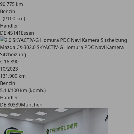
90.775 km
Benzin
- (l/100 km)
Händler
DE 45141
Essen
Mazda CX-30
2.0 SKYACTIV-G Homura PDC Navi Kamera
Sitzheizung
€ 16.890
10/2023
131.900 km
Benzin
5,1 l/100 km (komb.)
Händler
DE 80339
München