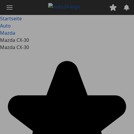
Zum
Hauptinhalt
springen
Startseite
Auto
Mazda
Mazda CX-30
Mazda CX-30