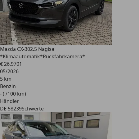
Mazda CX-30
2.5 Nagisa
*Klimaautomatik*Rückfahrkamera*
€ 26.970
1
05/2026
5 km
Benzin
- (l/100 km)
Händler
DE 58239
Schwerte