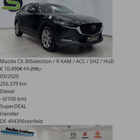
Mazda CX-30
Selection / R KAM / ACC / SHZ / HuD
€ 10.490
€ 11.290,-
03/2020
255.379 km
Diesel
- (l/100 km)
SuperDEAL
Händler
DE 49439
Steinfeld