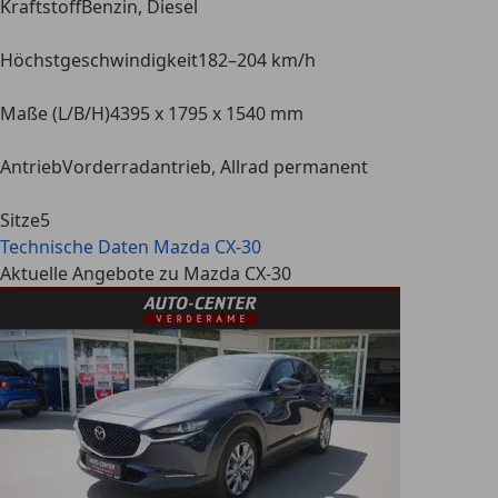
Kraftstoff
Benzin, Diesel
Höchstgeschwindigkeit
182–204 km/h
Maße (L/B/H)
4395 x 1795 x 1540 mm
Antrieb
Vorderradantrieb, Allrad permanent
Sitze
5
Technische Daten
Mazda CX-30
Aktuelle Angebote zu Mazda CX-30