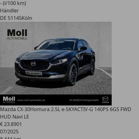
- (l/100 km)
Händler
DE 51145
Köln
Mazda CX-30
Homura 2.5L e-SKYACTIV-G 140PS 6GS FWD
HUD Navi LE
€ 23.890
1
07/2025