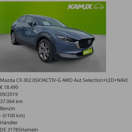
Mazda CX-30
2.0SKYACTIV-G AWD Aut.Selection+LED+NAVI
€ 18.490
09/2019
37.064 km
Benzin
- (l/100 km)
Händler
DE 31785
Hameln