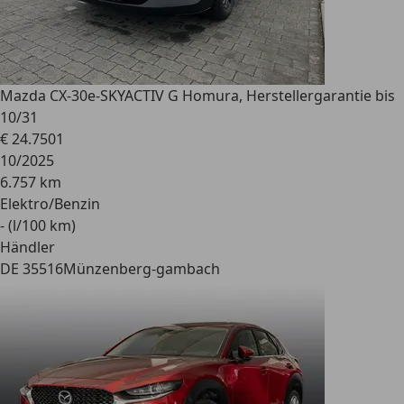
Mazda CX-30
e-SKYACTIV G Homura, Herstellergarantie bis
10/31
€ 24.750
1
10/2025
6.757 km
Elektro/Benzin
- (l/100 km)
Händler
DE 35516
Münzenberg-gambach