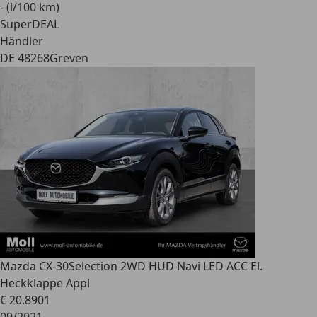
- (l/100 km)
SuperDEAL
Händler
DE 48268
Greven
Mazda CX-30
Selection 2WD HUD Navi LED ACC El.
Heckklappe Appl
€ 20.890
1