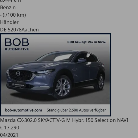
8.444 km
Benzin
- (l/100 km)
Händler
DE 52078
Aachen
Mazda CX-30
2.0 SKYACTIV-G M Hybr. 150 Selection NAVI
€ 17.290
04/2021