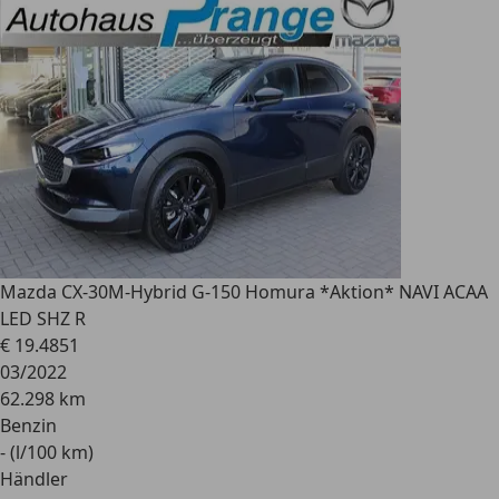
Mazda CX-30
M-Hybrid G-150 Homura *Aktion* NAVI ACAA
LED SHZ R
€ 19.485
1
03/2022
62.298 km
Benzin
- (l/100 km)
Händler