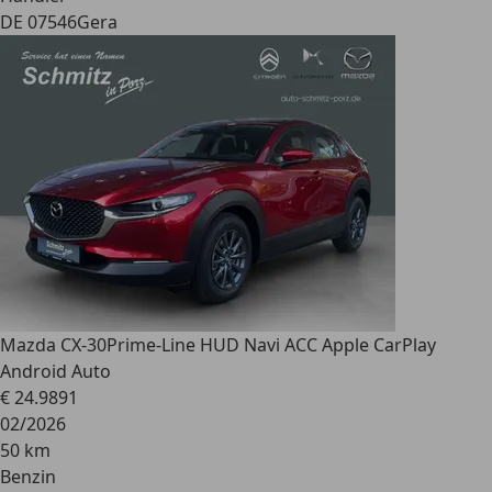
DE 07546
Gera
Mazda CX-30
Prime-Line HUD Navi ACC Apple CarPlay
Android Auto
€ 24.989
1
02/2026
50 km
Benzin