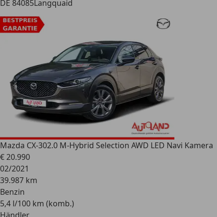
DE 84085
Langquaid
Mazda CX-30
2.0 M-Hybrid Selection AWD LED Navi Kamera
€ 20.990
02/2021
39.987 km
Benzin
5,4 l/100 km (komb.)
Händler