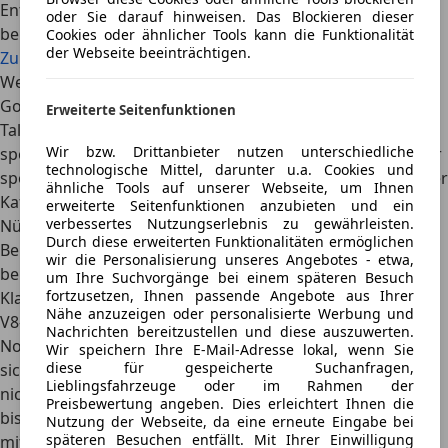
Entdecke jetzt die geräumigsten Autos mit Schiebetüren
oder Sie darauf hinweisen. Das Blockieren dieser
bei AutoScout24
Cookies oder ähnlicher Tools kann die Funktionalität
der Webseite beeinträchtigen.
Zu den Modellen
Welcher große Kombi ist der sportlichste Kombi?
Good News für jeden, der Raumangebot und praktische
Erweiterte Seitenfunktionen
Talente eines Familien-Transporters mit den Genen eines
Wir bzw. Drittanbieter nutzen unterschiedliche
sportlichen PKW verbunden haben möchte. Der
Markt der
technologische Mittel, darunter u.a. Cookies und
sportlichen Kombis
ist kein Markt für das Kleingeld aus der
ähnliche Tools auf unserer Webseite, um Ihnen
Kaffeekasse, aber es gibt ihn und seine Vertreter bieten
erweiterte Seitenfunktionen anzubieten und ein
verbessertes Nutzungserlebnis zu gewährleisten.
Nürburgring-Atmosphäre für die ganze Familie.
Durch diese erweiterten Funktionalitäten ermöglichen
Bei Mercedes-Benz sind es die AMG-Modelle
. Das fängt
wir die Personalisierung unseres Angebotes - etwa,
beim
AMG A45
klein an und geht über die sportliche C-
um Ihre Suchvorgänge bei einem späteren Besuch
fortzusetzen, Ihnen passende Angebote aus Ihrer
Klasse, die es gleich in zwei Leistungsstufen gibt, bis zum
Nähe anzuzeigen oder personalisierte Werbung und
V8-Brummer in der E-Klasse. Bei Mercedes-AMG bleibt die
Nachrichten bereitzustellen und diese auszuwerten.
Nomenklatur gleich und sowohl C als auch E schmücken
Wir speichern Ihre E-Mail-Adresse lokal, wenn Sie
diese für gespeicherte Suchanfragen,
sich mit der Zahlenkombination 63. Die hat allerdings
Lieblingsfahrzeuge oder im Rahmen der
nichts mehr mit dem Hubraum zu tun, sondern steht –
Preisbewertung angeben. Dies erleichtert Ihnen die
bislang - bei beiden Modellen für den V8 Turbobenziner
Nutzung der Webseite, da eine erneute Eingabe bei
späteren Besuchen entfällt. Mit Ihrer Einwilligung
mit 4-Liter Hubraum. Allerdings steht der neue
Mercedes-