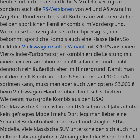
heute sind nicht nur sportliche S-Modelle verfügbar,
sondern auch
die
RS-Versionen
von A4 und A6 Avant
im
Angebot. Rundenzeiten statt Kofferraumvolumen stehen
bei den sportlichen Familienkombis im Vordergrund.
Wem diese Fahrzeugklasse zu hochpreisig ist, der
bekommt sportliche Kombis auch eine Klasse tiefer. So
lockt der
Volkswagen Golf R Variant
mit 320 PS aus einem
Vierzylinder-Turbomotor, er kombiniert die Leistung mit
einem extrem ambitionierten Allradantrieb und bleibt
dennoch rein äußerlich eher im Hintergrund. Damit man
mit dem Golf Kombi in unter 6 Sekunden auf 100 km/h
sprinten kann, muss man aber auch wenigstens 53.000 €
beim Volkswagen-Händler über den Tisch schieben.
Wie nennt man große Kombis aus den USA?
Der klassische Kombi ist in den USA schon seit Jahrzehnten
kein gefragtes Modell mehr. Dort legt man lieber eine
Schaufel Bodenfreiheit obendrauf und steigt in SUV-
Modelle. Viele klassische SUV unterscheiden sich auch nur
in Ihrer Fahrzeughöhe in Abhängigkeit der Bodenfreiheit