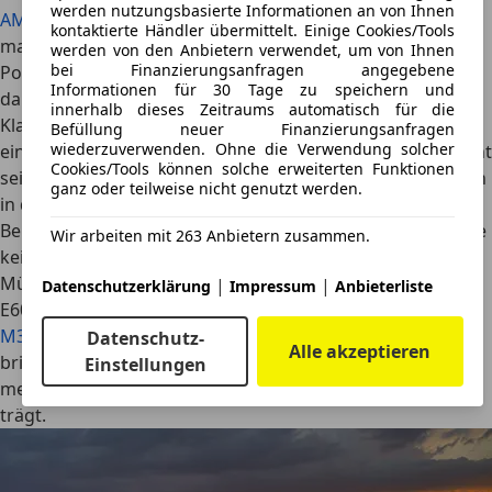
werden nutzungsbasierte Informationen an von Ihnen
AMG C63
kurz vor seiner Markteinführung und dort wird
kontaktierte Händler übermittelt. Einige Cookies/Tools
man keine Achtzylinder mehr unter der mit den zwei
werden von den Anbietern verwendet, um von Ihnen
bei Finanzierungsanfragen angegebene
Powerdomes geschmückten Haube finden. Dort wird sich
Informationen für 30 Tage zu speichern und
dann ein Vierzylinder finden, der bislang in den kleinen
innerhalb dieses Zeitraums automatisch für die
Klassen eingesetzt wurde. Kombiniert wird dieser mit
Befüllung neuer Finanzierungsanfragen
wiederzuverwenden. Ohne die Verwendung solcher
einem extrem kräftigen Elektromotor. Wir dürfen gespannt
Cookies/Tools können solche erweiterten Funktionen
sein, welche Performance-Werte diese Powerkombis dann
ganz oder teilweise nicht genutzt werden.
in den Asphalt stanzen.
Bei BMW sind die sportlichen Kombimodelle üblicherweise
Wir arbeiten mit 263 Anbietern zusammen.
keine M-Varianten. Das M als Sportgerät war für die
Münchner - mit einer Ausnahme bei der Fünfer Baureihe
|
|
Datenschutzerklärung
Impressum
Anbieterliste
E60 - immer eine Power-Limousine. Mit dem
neuen
BMW
M3
Touring, der in diesem Jahr seine Premiere feiert
,
Datenschutz-
Alle akzeptieren
bringen auch die Münchner einen Familienkombi, der
Einstellungen
mehr Nürburgring als Ikea-Einkaufstouren in den Genen
trägt.