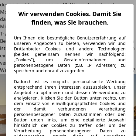
dennoch üblicherweise die Plattform der bekannten
Modelle aus dem Kombiangebot. Für den Fahrer bedeutet
Wir verwenden Cookies. Damit Sie
das: Sitzen wie im PKW, aber Raumangebot für
finden, was Sie brauchen.
Mitfahrende und Gepäck, als würde man einen echten
Transporter bewegen. Ein echtes Raumwunder ist zum
Um Ihnen die bestmögliche Benutzererfahrung auf
Beispiel der
Seat Alhambra
, der ab rund 36.000 € erhältlich
unseren Angeboten zu bieten, verwenden wir und
ist und mit echten 630 bis 2.190 Litern Kofferraumvolumen
Drittanbieter Cookies und andere Technologien
(beides gemeinsam nennen wir nachfolgend:
einfach mal das doppelte Ladegut eines BMW 5er Touring
„Cookies"), um Geräteinformationen und
verschluckt.
personenbezogene Daten (z.B. IP Adressen) zu
Welche Hochdach-Kombis packen mehr als große Kombis?
speichern und darauf zuzugreifen.
Dadurch ist es möglich, personalisierte Werbung
entsprechend Ihren Interessen auszuspielen, unser
Angebot zu optimieren und dessen Verwendung zu
analysieren. Klicken Sie den Button unten rechts, um
dem Einsatz von einwilligungspflichten Cookies und
der damit verbundenen Verarbeitung
personenbezogener Daten zuzustimmen oder den
Button unten links, um eine detaillierte Auswahl
hinsichtlich der Cookies zu treffen oder um der
Verarbeitung personenbezogener Daten zu