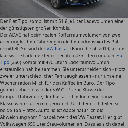
Der Fiat Tipo Kombi ist mit 51 € je Liter Ladevolumen einer
der günstigsten großen Kombis.
Der ADAC hat beim realen Kofferraumvolumen von zwei
eher ungleichen Fahrzeugen ein bemerkenswertes Patt
ermittelt. So sind der
VW Passat
(Baureihe ab 2019) als der
klassische Lademeister mit echten 475 Litern und der
Fiat
Tipo
(356) Kombi mit 470 Litern Laderaumvolumen
erstaunlich nah beisammen
. Sie unterscheiden sich - trotz
zweier unterschiedlicher Fahrzeugklassen - nur um eine
Wochenration Milch für den Kaffee im Büro. Der Tipo
gehört - ebenso wie der VW Golf - zur Klasse der
Kompaktfahrzeuge, der Passat ist jedoch eine ganze
Klasse weiter oben eingeordnet. Und dennoch teilen sich
beide Top-Plätze. Auffällig ist dabei natürlich
die
Abweichung vom Prospektwert des VW Passat. Hier gibt
Volkswagen 650 Liter Stauvolumen
an. Dass es sich
dabei