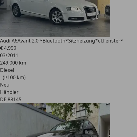
Audi A6
Avant 2.0 *Bluetooth*Sitzheizung*el.Fenster*
€ 4.999
03/2011
249.000 km
Diesel
- (l/100 km)
Neu
Händler
DE 88145