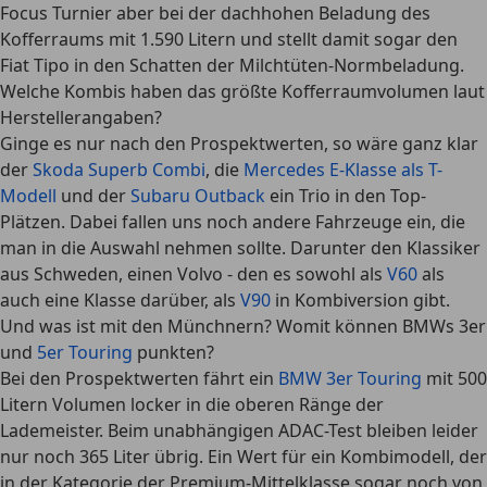
Focus Turnier aber bei der dachhohen Beladung des
Kofferraums mit 1.590 Litern
und stellt damit sogar den
Fiat Tipo in den Schatten der Milchtüten-Normbeladung.
Welche Kombis haben das größte Kofferraumvolumen laut
Herstellerangaben?
Ginge es nur nach den Prospektwerten, so wäre ganz klar
der
Skoda Superb Combi
, die
Mercedes E-Klasse als T-
Modell
und der
Subaru Outback
ein Trio in den Top-
Plätzen. Dabei fallen uns noch andere Fahrzeuge ein, die
man in die Auswahl nehmen sollte. Darunter den Klassiker
aus Schweden, einen Volvo - den es sowohl als
V60
als
auch eine Klasse darüber, als
V90
in Kombiversion gibt.
Und was ist mit den Münchnern? Womit können BMWs 3er
und
5er Touring
punkten?
Bei den
Prospektwerten fährt ein
BMW 3er Touring
mit 500
Litern Volumen
locker in die oberen Ränge der
Lademeister. Beim
unabhängigen ADAC-Test bleiben leider
nur noch 365 Liter übrig
. Ein Wert für ein Kombimodell, der
in der Kategorie der Premium-Mittelklasse sogar noch von