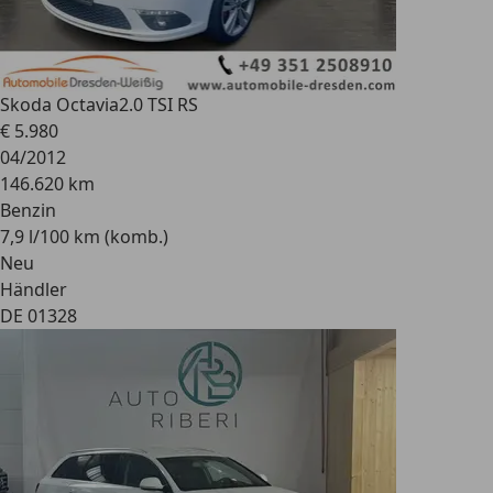
Skoda Octavia
2.0 TSI RS
€ 5.980
04/2012
146.620 km
Benzin
7,9 l/100 km (komb.)
Neu
Händler
DE 01328