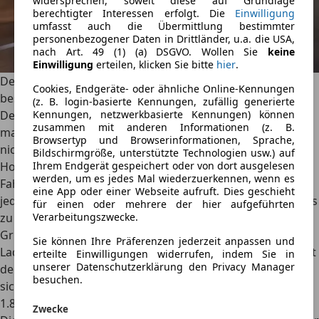
widersprechen, soweit diese auf Grundlage
berechtigter Interessen erfolgt. Die
Einwilligung
umfasst auch die Übermittlung bestimmter
personenbezogener Daten in Drittländer, u.a. die USA,
nach Art. 49 (1) (a) DSGVO. Wollen Sie
keine
Einwilligung
erteilen, klicken Sie bitte
hier
.
Der Hochdachkombi Dacia Jogger überzeugt mit einem
Cookies, Endgeräte- oder ähnliche Online-Kennungen
besonders geringen Preis pro Liter Ladevolumen.
(z. B. login-basierte Kennungen, zufällig generierte
Der Markt der Hochdach-Kombis ist überschaubar. Die
Kennungen, netzwerkbasierte Kennungen) können
zusammen mit anderen Informationen (z. B.
mangelnde Lifestyle-Attitüde dieser Fahrzeugklasse hilft
Browsertyp und Browserinformationen, Sprache,
nicht beim Erobern von Marktanteilen. Dabei sind
Bildschirmgröße, unterstützte Technologien usw.) auf
Hochdach-Kombis die wahren Lademeister ihrer
Ihrem Endgerät gespeichert oder von dort ausgelesen
werden, um es jedes Mal wiederzuerkennen, wenn es
Fahrzeugklassen und bieten mehr Laderaum je Euro als
eine App oder einer Webseite aufruft. Dies geschieht
jeder Kombi
. Der Dacia Dokker konnte zum Beispiel mit bis
für einen oder mehrere der hier aufgeführten
zu 2.230 Litern (dachhohe Beladung) und einem
Verarbeitungszwecke.
Grundpreis von ehemals rund 13.000 € mit 5 Euro je Liter
Sie können Ihre Präferenzen jederzeit anpassen und
Ladevolumen überzeugen. Der Nachfolger des Dokkers ist
erteilte Einwilligungen widerrufen, indem Sie in
unserer Datenschutzerklärung den Privacy Manager
der
Dacia Jogger
. Bei den Herstellerangaben beschränkt
besuchen.
sich dessen Volumen allerdings auf „nur noch“ 607 bis
1.819 Litern.
Zwecke