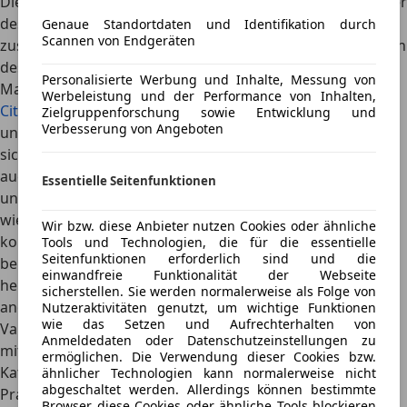
Die Mitbewerber auf dem Markt sind ansonsten oft Brüder
des gleichen Stammes. So bietet der Stellantis-Konzern
Genaue Standortdaten und Identifikation durch
Scannen von Endgeräten
zusammen mit dem Partner Toyota gleich 5 bis 6 Varianten
des gleichen Fahrzeuges, nur zu unterscheiden am
Personalisierte Werbung und Inhalte, Messung von
Markenlogo im Kühlergrill an. Darunter fallen dann der
Werbeleistung und der Performance von Inhalten,
Citroen Berlingo
, der
Toyota Proace
, der
Opel Combo
Life
Zielgruppenforschung sowie Entwicklung und
Verbesserung von Angeboten
und auch der
Rifter
von Peugeot. Als Alternative lassen
sich
Mercedes-Benz Citan
und
Renault Kangoo
nennen,
auch hier reden wir über Brüder auf der gleichen Basis -
Essentielle Seitenfunktionen
und dann wäre da noch der
Volkswagen Caddy
, der
wiederum in Kürze auch als
Ford Tourneo
auf die Welt
Wir bzw. diese Anbieter nutzen Cookies oder ähnliche
kommt. Viele Marken, aber nur wenig echte Unterschiede
Tools und Technologien, die für die essentielle
Seitenfunktionen erforderlich sind und die
bei den Modellen. Dabei sind
Hochdach-Kombis die
einwandfreie Funktionalität der Webseite
heimlichen Sieger der Herzen für jede Familie. Keine
sicherstellen. Sie werden normalerweise als Folge von
andere Fahrzeugklasse bietet mehr Laderaum, mehr
Nutzeraktivitäten genutzt, um wichtige Funktionen
wie das Setzen und Aufrechterhalten von
Variabilität je Euro Kaufpreis an
. Günstiger von A nach B
Anmeldedaten oder Datenschutzeinstellungen zu
mit dem ganzen Hausstand? In den Urlaub mit
Hund
,
ermöglichen. Die Verwendung dieser Cookies bzw.
Katze und Goldfisch? Hochdach-Kombis sind die echten
ähnlicher Technologien kann normalerweise nicht
abgeschaltet werden. Allerdings können bestimmte
Pragmatiker unter den
Familienautos
.
Browser diese Cookies oder ähnliche Tools blockieren