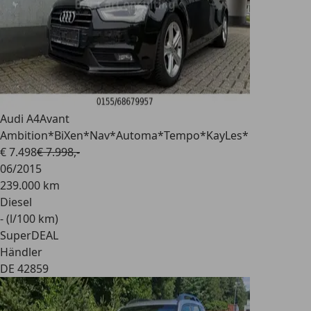
Audi A4
Avant
Ambition*BiXen*Nav*Automa*Tempo*KayLes*
€ 7.498
€ 7.998,-
06/2015
239.000 km
Diesel
- (l/100 km)
SuperDEAL
Händler
DE 42859