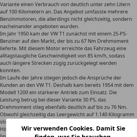
Variante einen Verbrauch von deutlich unter zehn Litern
auf 100 Kilometern an. Das Angebot umfasste mehrere
Benzinmotoren, die allerdings nicht gleichzeitig, sondern
nacheinander angeboten wurden.
Im Jahr 1950 kam der VW T1 zunächst mit einem 25-PS-
Benziner auf den Markt, der bis zu 67 Nm Drehmoment
lieferte. Mit diesem Motor erreichte das Fahrzeug eine
alltagstaugliche Geschwindigkeit von 85 km/h
, sodass
auch längere Strecken zügig zurückgelegt werden
konnten.
Im Laufe der Jahre
stiegen jedoch die Ansprüche der
Kunden
an den VW T1. Deshalb kam bereits 1954 mit dem
Modell 1200 ein stärkerer Antrieb zum Einsatz. Die
Leistung betrug bei dieser Variante 30 PS, das
Drehmoment stieg ebenfalls deutlich auf bis zu 76 Nm.
Obwohl gleichzeitig das Leergewicht auf 1.140 Kilogramm
stieg, reichte dieser Motor bereits für eine
Wir verwenden Cookies. Damit Sie
Höchstgeschwindigkeit von 90 km/h.
finden, was Sie brauchen.
Im Laufe der Zeit kamen immer wieder neue,