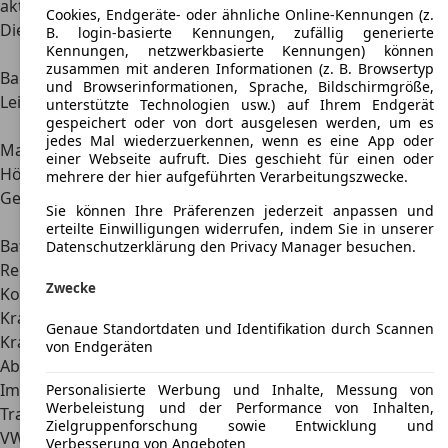
aktuellen Elektrofahrzeugen wie dem ID.3.
Cookies, Endgeräte- oder ähnliche Online-Kennungen (z.
Die technischen Daten im Überblick:
B. login-basierte Kennungen, zufällig generierte
Kennungen, netzwerkbasierte Kennungen) können
Modelle
VW T1
VW T1 E-Umbau
zusammen mit anderen Informationen (z. B. Browsertyp
Bauzeitraum
1950 - 1967
Umbau ab 2020
und Browserinformationen, Sprache, Bildschirmgröße,
Leistung
18 - 32 kW / 25 -
61 kW / 83 PS
unterstützte Technologien usw.) auf Ihrem Endgerät
gespeichert oder von dort ausgelesen werden, um es
44 PS
jedes Mal wiederzuerkennen, wenn es eine App oder
Max. Drehmoment
102 Nm
212 Nm
einer Webseite aufruft. Dies geschieht für einen oder
Höchstgeschwindigkeit
110 km/h
130 km/h
mehrere der hier aufgeführten Verarbeitungszwecke.
Getriebe
4-Gang-
Direktantrieb
Sie können Ihre Präferenzen jederzeit anpassen und
Schaltgetriebe
erteilte Einwilligungen widerrufen, indem Sie in unserer
Batteriekapazität
-
45 kWh
Datenschutzerklärung den Privacy Manager besuchen.
Reichweite nach WLTP
-
200+ km
Zwecke
Kombinierter
9,0 – 9,7/ 100 km
0 l/100 km
Kraftstoffverbrauch
Genaue Standortdaten und Identifikation durch Scannen
Kraftübertragung
Hinterradantrieb
Hinterradantrieb
von Endgeräten
Abmessungen
Im direkten Vergleich zum heutigen Angebot der
Personalisierte Werbung und Inhalte, Messung von
Werbeleistung und der Performance von Inhalten,
Transporter-Modelle aus dem Hause Volkswagen fällt der
Zielgruppenforschung sowie Entwicklung und
VW T1 sehr klein und wendig aus. Zudem
unterstreichen
Verbesserung von Angeboten