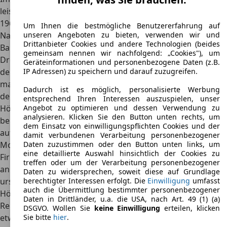
leistungsgesteigerte Varianten auf den Markt, doch erst
1965, zwei Jahre vor Produktionsende bzw. Einführung des
Um Ihnen die bestmögliche Benutzererfahrung auf
Nachfolgers, wurde der bis heute stärkste Motor dieser
unseren Angeboten zu bieten, verwenden wir und
Drittanbieter Cookies und andere Technologien (beides
Baureihe vorgestellt. Bis zu
44 PS und maximal 102 Nm
gemeinsam nennen wir nachfolgend: „Cookies"), um
Drehmoment
stellten vor allem im direkten Vergleich zu
Geräteinformationen und personenbezogene Daten (z.B.
den Vorgängerversionen eine enorme Steigerung dar. Dies
IP Adressen) zu speichern und darauf zuzugreifen.
machte sich auch in den Fahrleistungen bemerkbar, denn
Dadurch ist es möglich, personalisierte Werbung
der VW T1 erreichte nun unter anderem eine
entsprechend Ihren Interessen auszuspielen, unser
Höchstgeschwindigkeit von 110 km/h. Der Verbrauch lag
Angebot zu optimieren und dessen Verwendung zu
analysieren. Klicken Sie den Button unten rechts, um
bei allen Motorisierungen zwischen neun und zehn Litern
dem Einsatz von einwilligungspflichten Cookies und der
auf 100 Kilometer.
damit verbundenen Verarbeitung personenbezogener
Moderne Elektro-Umbauten:
Seit 2020 bieten spezialisierte
Daten zuzustimmen oder den Button unten links, um
eine detaillierte Auswahl hinsichtlich der Cookies zu
Firmen wie eClassics offizielle Elektro-Umbauten für den T1
treffen oder um der Verarbeitung personenbezogener
an. Diese
83-PS-Elektromotoren
verdreifachen die
Daten zu widersprechen, soweit diese auf Grundlage
ursprüngliche Leistung und ermöglichen
berechtigter Interessen erfolgt. Die
Einwilligung
umfasst
auch die Übermittlung bestimmter personenbezogener
Höchstgeschwindigkeiten von bis zu 130 km/h bei einer
Daten in Drittländer, u.a. die USA, nach Art. 49 (1) (a)
Reichweite von über 200 Kilometern. Der Umbau kostet ab
DSGVO. Wollen Sie
keine Einwilligung
erteilen, klicken
etwa 65.000 Euro und nutzt Original-VW-Komponenten aus
Sie bitte
hier
.