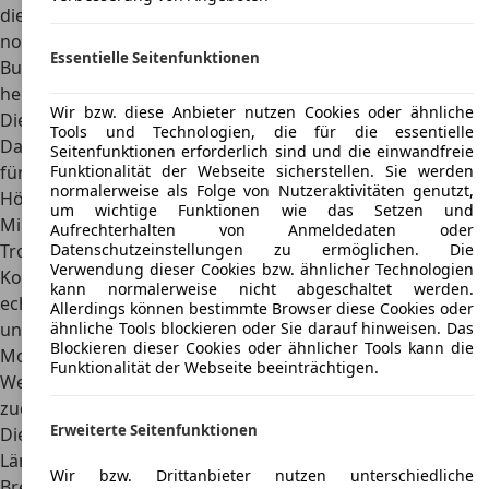
die Abmessungen die Alltagstauglichkeit
des Fahrzeugs
noch einmal deutlich. In der kleinsten Ausführung ist der
Essentielle Seitenfunktionen
Bulli nur rund 4,3 Meter lang, dies entspricht nach
heutigen Maßstäben einem Fahrzeug der Kompaktklasse.
Wir bzw. diese Anbieter nutzen Cookies oder ähnliche
Die Breite ist bei diesem Modell mit 1,8 Metern angegeben.
Tools und Technologien, die für die essentielle
Das hervorragende Platzangebot im Inneren, wahlweise
Seitenfunktionen erforderlich sind und die einwandfreie
für Mitfahrer oder einen Transport, ergibt sich durch eine
Funktionalität der Webseite sicherstellen. Sie werden
normalerweise als Folge von Nutzeraktivitäten genutzt,
Höhe von über 1,9 Metern. Der Radstand beträgt 2.400
um wichtige Funktionen wie das Setzen und
Millimeter.
Aufrechterhalten von Anmeldedaten oder
Trotz kompakter Abmessungen und der einfachen
Datenschutzeinstellungen zu ermöglichen. Die
Verwendung dieser Cookies bzw. ähnlicher Technologien
Konstruktion konnte der VW T1 zahlreiche Vorteile und
kann normalerweise nicht abgeschaltet werden.
echte Qualitäten für den Arbeitseinsatz
vorweisen. Dies
Allerdings können bestimmte Browser diese Cookies oder
unterstreichen bis zu 930 Kilogramm Nutzlast, die bei allen
ähnliche Tools blockieren oder Sie darauf hinweisen. Das
Blockieren dieser Cookies oder ähnlicher Tools kann die
Modellen ab 1954 angegeben war. Durch rund zwölf Meter
Funktionalität der Webseite beeinträchtigen.
Wendekreis und eine gute Übersichtlichkeit ließ sich der T1
zudem problemlos in alle Parklücken bewegen.
Erweiterte Seitenfunktionen
Die Abmessungen der VW T1
Länge
4.280–4.290 mm
Wir bzw. Drittanbieter nutzen unterschiedliche
Breite
1.750–1.800 mm