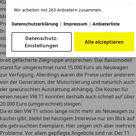
Klassiker
kombinieren nostalgisches Design mit
modernster Antriebstechnik und bieten emissionsfreie
Wir arbeiten mit 263 Anbietern zusammen.
Mobilität bei deutlich verbesserter Fahrleistung.
|
|
Preis
Datenschutzerklärung
Impressum
Anbieterliste
In den vergangenen Generationen und Ausführungen
Datenschutz-
stiegen die Anschaffungskosten für den Bulli aus dem
Alle akzeptieren
Einstellungen
Hause Volkswagen deutlich. Der VW T1 hingegen konnte
noch mit günstigen Preisen überzeugen und somit eine
breit gefächerte Zielgruppe ansprechen. Das Basismodell
stand für umgerechnet
rund 15.000 Euro als Neuwagen
zur Verfügung. Allerdings waren die Preise unter anderem
von der Generation, der Motorisierung und natürlich auch
der gewünschten Ausstattung abhängig. Die Kosten für
einen neuen VW T1 konnten deshalb auch schnell auf über
20.000 Euro (umgerechnet) steigen.
Da es den VW T1 schon lange nicht mehr als Neuwagen zu
kaufen gibt, bleibt bei heutigem Interesse nur ein Blick auf
die gebrauchten Exemplare. Hier zeigen sich aber mehrere
Probleme. Vor allem gepflegte Angebote sind rar. Der T1