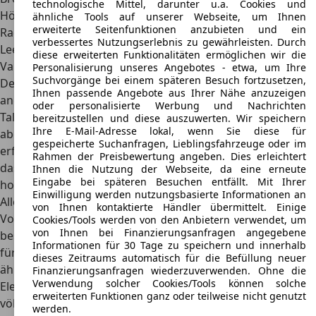
technologische Mittel, darunter u.a. Cookies und
Höhe
1.920–1.940 mm
ähnliche Tools auf unserer Webseite, um Ihnen
erweiterte Seitenfunktionen anzubieten und ein
Radstand
2.400 mm
verbessertes Nutzungserlebnis zu gewährleisten. Durch
Leergewicht
890 – 1.140 kg (Original) / 950 kg (E-Umbau)
diese erweiterten Funktionalitäten ermöglichen wir die
Varianten
Personalisierung unseres Angebotes - etwa, um Ihre
Suchvorgänge bei einem späteren Besuch fortzusetzen,
Der VW T1 wurde vornehmlich für gewerbliche Kunden
Ihnen passende Angebote aus Ihrer Nähe anzuzeigen
angeboten, konnte sich aufgrund seiner zahlreichen
oder personalisierte Werbung und Nachrichten
Talente und der unterschiedlichen Einsatzmöglichkeiten
bereitzustellen und diese auszuwerten. Wir speichern
Ihre E-Mail-Adresse lokal, wenn Sie diese für
aber auch im privaten Umfeld einer großen Nachfrage
gespeicherte Suchanfragen, Lieblingsfahrzeuge oder im
erfreuen. Dies gilt vor allem für das
Fahrzeug als Kleinbus
,
Rahmen der Preisbewertung angeben. Dies erleichtert
das entsprechend viele Sitzplätze bei einem gleichzeitig
Ihnen die Nutzung der Webseite, da eine erneute
Eingabe bei späteren Besuchen entfällt. Mit Ihrer
hohen Fahrkomfort vorweisen konnte.
Einwilligung werden nutzungsbasierte Informationen an
Allerdings stellten auch die anderen Varianten für viele
von Ihnen kontaktierte Händler übermittelt. Einige
Vorhaben eine gute Wahl dar. Der Pritschenwagen bot eine
Cookies/Tools werden von den Anbietern verwendet, um
von Ihnen bei Finanzierungsanfragen angegebene
besonders große Ladefläche
, während der Kastenwagen
Informationen für 30 Tage zu speichern und innerhalb
für den geschlossenen Transport bei Handwerkern und
dieses Zeitraums automatisch für die Befüllung neuer
ähnlichen Berufsgruppen beliebt war.
Finanzierungsanfragen wiederzuverwenden. Ohne die
Verwendung solcher Cookies/Tools können solche
Elektro-Varianten:
Seit 2020 entstehen durch Umbauten
erweiterten Funktionen ganz oder teilweise nicht genutzt
völlig neue Varianten des T1. Diese
elektrifizierten
werden.