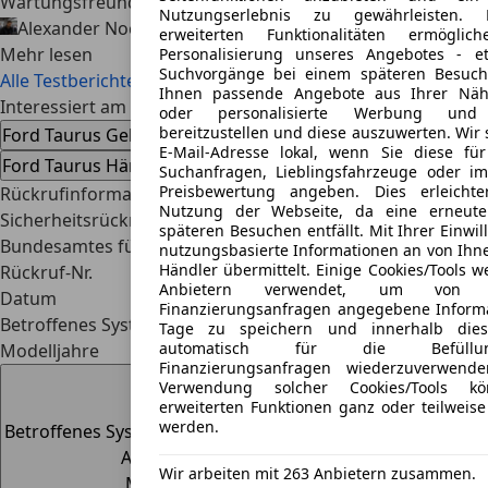
Wartungsfreundlichkeit und günstigen Unterhaltskosten.
Nutzungserlebnis zu gewährleisten.
Alexander Nocker
07.08.2026 · Ø 1 Min. Lesezeit
erweiterten Funktionalitäten ermögli
Mehr lesen
Personalisierung unseres Angebotes - 
Suchvorgänge bei einem späteren Besuch 
Alle Testberichte
Ihnen passende Angebote aus Ihrer Näh
Interessiert am Ford Taurus
oder personalisierte Werbung und 
bereitzustellen und diese auszuwerten. Wir 
Ford Taurus Gebrauchtwagen
Ford Taurus Neuwagen
E-Mail-Adresse lokal, wenn Sie diese für
Ford Taurus Händlerangebote
Suchanfragen, Lieblingsfahrzeuge oder 
Preisbewertung angeben. Dies erleicht
Rückrufinformationen
Nutzung der Webseite, da eine erneute
Sicherheitsrückrufe des Herstellers und des Kraftfahrt-
späteren Besuchen entfällt. Mit Ihrer Einwi
Bundesamtes für dieses Fahrzeugmodell.
nutzungsbasierte Informationen an von Ihne
Händler übermittelt. Einige Cookies/Tools 
Rückruf-Nr.
Anbietern verwendet, um von 
Datum
Finanzierungsanfragen angegebene Informa
Betroffenes System
Tage zu speichern und innerhalb dies
automatisch für die Befüll
Modelljahre
Finanzierungsanfragen wiederzuverwend
Rückruf-Nr.
:
4462
Verwendung solcher Cookies/Tools k
Datum
:
29.11.2013
erweiterten Funktionen ganz oder teilweise
werden.
Betroffenes System
:
Riss in der Kraftstoffpumpe kann zum
Austritt von Kraftstoff führen.
Wir arbeiten mit 263 Anbietern zusammen.
Modelljahre
:
2011, 2012, 2013