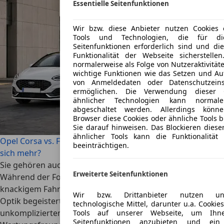
Essentielle Seitenfunktionen
Wir bzw. diese Anbieter nutzen Cookies 
Tools und Technologien, die für die
Seitenfunktionen erforderlich sind und di
Funktionalität der Webseite sicherstelle
normalerweise als Folge von Nutzeraktivität
wichtige Funktionen wie das Setzen und Au
von Anmeldedaten oder Datenschutzeins
ermöglichen. Die Verwendung dieser 
ähnlicher Technologien kann normale
abgeschaltet werden. Allerdings könn
Browser diese Cookies oder ähnliche Tools b
Sie darauf hinweisen. Das Blockieren diese
ähnlicher Tools kann die Funktionalität
Opel Corsa vs. Ford Fiesta: Welcher Gebrauchtwagen lohnt
beeinträchtigen.
sich mehr?
Sie gehören auch gebraucht zu absoluten Bestsellern.
Erweiterte Seitenfunktionen
Während der Ford Fiesta MK7 als Fahrmaschine mit
knackigem Fahrwerk, spritzigem Motor und sportlicher
Wir bzw. Drittanbieter nutzen unte
Optik begeistert, punktet der Opel Corsa E mit
technologische Mittel, darunter u.a. Cookie
unkomplizierten Saugmotoren, hoher
Tools auf unserer Webseite, um Ihne
Seitenfunktionen anzubieten und ein 