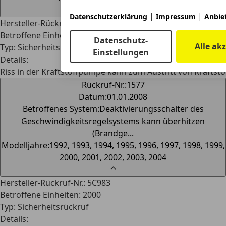
⌃
|
|
Datenschutzerklärung
Impressum
Anbiet
Hersteller-Rückruf-Nr.
:
3C530
Betroffene Einheiten
:
6
Datenschutz-
Alle ak
Typ
:
Sicherheitsrückruf
Einstellungen
Details
:
Riss in der Kraftstoffpumpe kann zum Austritt von Kraftsto
Rückruf-Nr.
:
1577
Datum
:
01.01.2008
Betroffenes System
:
Deaktivierungsschalter des
Geschwindigkeitsregelsystems kann überhitzen
(Brandge...
Modelljahre
:
1992, 1993, 1994, 1995, 1996, 1997, 1998, 1999,
2000, 2001, 2002, 2003, 2004
⌃
Hersteller-Rückruf-Nr.
:
5C983
Betroffene Einheiten
:
2000
Typ
:
Sicherheitsrückruf
Details
: