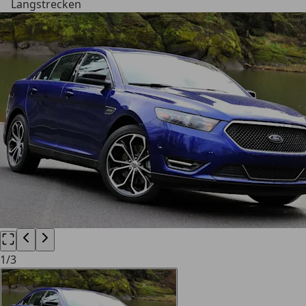
Langstrecken
1
/
3