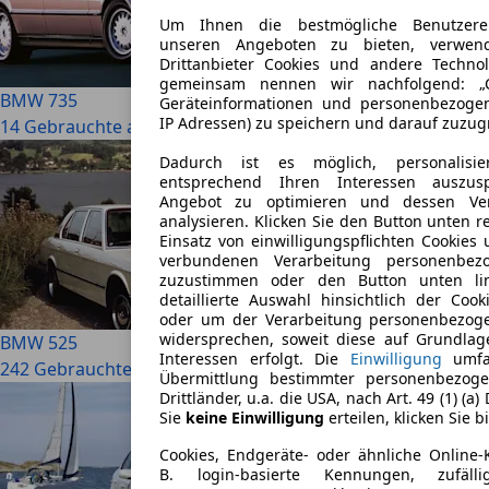
Um Ihnen die bestmögliche Benutzere
unseren Angeboten zu bieten, verwe
Drittanbieter Cookies und andere Technol
gemeinsam nennen wir nachfolgend: „C
BMW 735
Geräteinformationen und personenbezogen
IP Adressen) zu speichern und darauf zuzugr
14 Gebrauchte ab € 2.450
Dadurch ist es möglich, personalisi
entsprechend Ihren Interessen auszusp
Angebot zu optimieren und dessen V
analysieren. Klicken Sie den Button unten 
Einsatz von einwilligungspflichten Cookies
verbundenen Verarbeitung personenbez
zuzustimmen oder den Button unten li
detaillierte Auswahl hinsichtlich der Cook
oder um der Verarbeitung personenbezog
widersprechen, soweit diese auf Grundlag
BMW 525
Interessen erfolgt. Die
Einwilligung
umfa
242 Gebrauchte ab € 999
Übermittlung bestimmter personenbezog
Drittländer, u.a. die USA, nach Art. 49 (1) (a
Sie
keine Einwilligung
erteilen, klicken Sie b
Cookies, Endgeräte- oder ähnliche Online
B. login-basierte Kennungen, zufälli