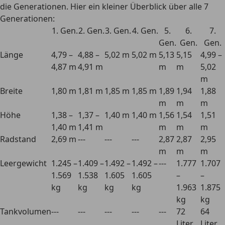
die Generationen. Hier ein kleiner
Überblick über alle 7
Generationen
:
1. Gen.
2. Gen.
3. Gen.
4. Gen.
5.
6.
7.
Gen.
Gen.
Gen.
Länge
4,79 –
4,88 –
5,02 m
5,02 m
5,13
5,15
4,99 –
4,87 m
4,91 m
m
m
5,02
m
Breite
1,80 m
1,81 m
1,85 m
1,85 m
1,89
1,94
1,88
m
m
m
Höhe
1,38 –
1,37 –
1,40 m
1,40 m
1,56
1,54
1,51
1,40 m
1,41 m
m
m
m
Radstand
2,69 m
---
---
---
2,87
2,87
2,95
m
m
m
Leergewicht
1.245 –
1.409 –
1.492 –
1.492 –
---
1.777
1.707
1.569
1.538
1.605
1.605
–
–
kg
kg
kg
kg
1.963
1.875
kg
kg
Tankvolumen
---
---
---
---
---
72
64
Liter
Liter