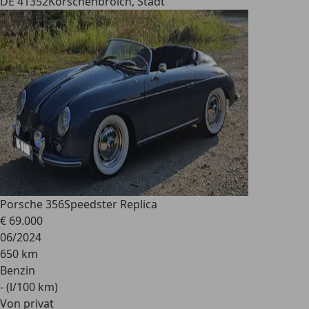
DE 41352
Korschenbroich, Stadt
Porsche 356
Speedster Replica
€ 69.000
06/2024
650 km
Benzin
- (l/100 km)
Von privat