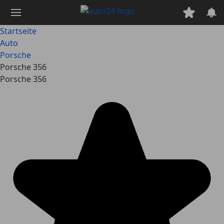
Zum
Hauptinhalt
springen
Startseite
Auto
Porsche
Porsche 356
Porsche 356