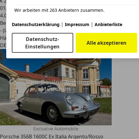
€ 220.000
01/1959
Wir arbeiten mit 263 Anbietern zusammen.
4.000 km
Benzin
|
|
Datenschutzerklärung
Impressum
Anbieterliste
- (l/100 km)
Händler
Datenschutz-
Alle akzeptieren
DE 79400
Kandern
Einstellungen
Porsche 356
B 1600C Ex Italia Argento/Rosso