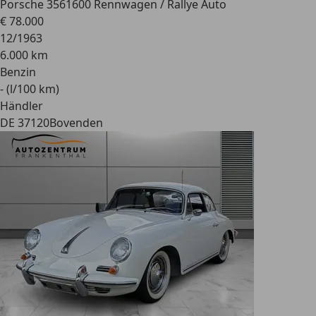
Porsche 356
1600 Rennwagen / Rallye Auto
€ 78.000
12/1963
6.000 km
Benzin
- (l/100 km)
Händler
DE 37120
Bovenden