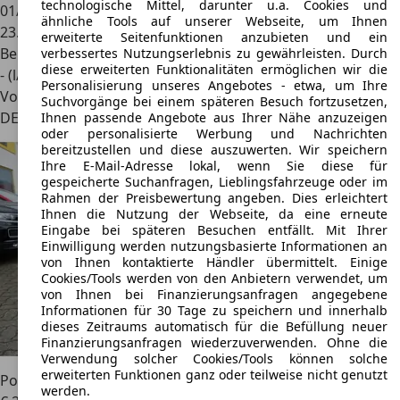
technologische Mittel, darunter u.a. Cookies und
01/1958
ähnliche Tools auf unserer Webseite, um Ihnen
23.000 km
erweiterte Seitenfunktionen anzubieten und ein
Benzin
verbessertes Nutzungserlebnis zu gewährleisten. Durch
diese erweiterten Funktionalitäten ermöglichen wir die
- (l/100 km)
Personalisierung unseres Angebotes - etwa, um Ihre
Von privat
Suchvorgänge bei einem späteren Besuch fortzusetzen,
DE 66849
Landstuhl
Ihnen passende Angebote aus Ihrer Nähe anzuzeigen
oder personalisierte Werbung und Nachrichten
bereitzustellen und diese auszuwerten. Wir speichern
Ihre E-Mail-Adresse lokal, wenn Sie diese für
gespeicherte Suchanfragen, Lieblingsfahrzeuge oder im
Rahmen der Preisbewertung angeben. Dies erleichtert
Ihnen die Nutzung der Webseite, da eine erneute
Eingabe bei späteren Besuchen entfällt. Mit Ihrer
Einwilligung werden nutzungsbasierte Informationen an
von Ihnen kontaktierte Händler übermittelt. Einige
Cookies/Tools werden von den Anbietern verwendet, um
von Ihnen bei Finanzierungsanfragen angegebene
Informationen für 30 Tage zu speichern und innerhalb
dieses Zeitraums automatisch für die Befüllung neuer
Finanzierungsanfragen wiederzuverwenden. Ohne die
Verwendung solcher Cookies/Tools können solche
erweiterten Funktionen ganz oder teilweise nicht genutzt
Porsche 356
A 3,6l 6-Zyl. Einzelstück (330PS) Outlaw
werden.