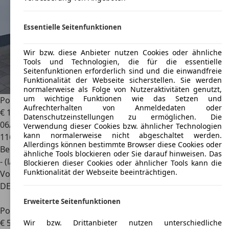
Essentielle Seitenfunktionen
Wir bzw. diese Anbieter nutzen Cookies oder ähnliche
Tools und Technologien, die für die essentielle
Seitenfunktionen erforderlich sind und die einwandfreie
Funktionalität der Webseite sicherstellen. Sie werden
normalerweise als Folge von Nutzeraktivitäten genutzt,
um wichtige Funktionen wie das Setzen und
Porsche 356
B Cabrio elfenbein "weiße Dame"
Aufrechterhalten von Anmeldedaten oder
€ 120.000
Datenschutzeinstellungen zu ermöglichen. Die
06/1960
Verwendung dieser Cookies bzw. ähnlicher Technologien
kann normalerweise nicht abgeschaltet werden.
116.790 km
Allerdings können bestimmte Browser diese Cookies oder
Benzin
ähnliche Tools blockieren oder Sie darauf hinweisen. Das
- (l/100 km)
Blockieren dieser Cookies oder ähnlicher Tools kann die
Funktionalität der Webseite beeinträchtigen.
Von privat
DE 32052
Herford, Hansestadt
Erweiterte Seitenfunktionen
Porsche 356
Speedster. Replica
€ 52.800
Wir bzw. Drittanbieter nutzen unterschiedliche