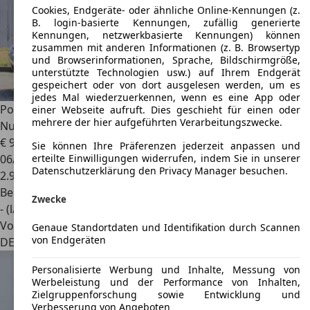
Cookies, Endgeräte- oder ähnliche Online-Kennungen (z.
B. login-basierte Kennungen, zufällig generierte
Kennungen, netzwerkbasierte Kennungen) können
zusammen mit anderen Informationen (z. B. Browsertyp
und Browserinformationen, Sprache, Bildschirmgröße,
unterstützte Technologien usw.) auf Ihrem Endgerät
gespeichert oder von dort ausgelesen werden, um es
jedes Mal wiederzuerkennen, wenn es eine App oder
Porsche 356
B, Coupé, Wertgutachten Zustand 1, Matching
einer Webseite aufruft. Dies geschieht für einen oder
mehrere der hier aufgeführten Verarbeitungszwecke.
Number
€ 95.000
Sie können Ihre Präferenzen jederzeit anpassen und
06/1962
erteilte Einwilligungen widerrufen, indem Sie in unserer
Datenschutzerklärung den Privacy Manager besuchen.
2.900 km
Benzin
Zwecke
- (l/100 km)
Von privat
Genaue Standortdaten und Identifikation durch Scannen
von Endgeräten
DE 85080
Gaimersheim, M
Personalisierte Werbung und Inhalte, Messung von
Werbeleistung und der Performance von Inhalten,
Zielgruppenforschung sowie Entwicklung und
Verbesserung von Angeboten