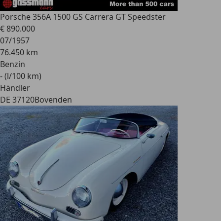
Porsche 356
A 1500 GS Carrera GT Speedster
€ 890.000
07/1957
76.450 km
Benzin
- (l/100 km)
Händler
DE 37120
Bovenden