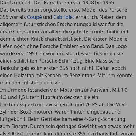
Das Urmodell: Der Porsche 356 von 1948 bis 1955
Das bereits oben vorgestellte erste Modell des Porsche
356 war als
Coupé
und
Cabriolet
erhältlich. Neben dem
allgemein futuristischen Erscheinungsbild war für die
erste Generation vor allem die geteilte Frontscheibe mit
dem leichten Knick charakteristisch. Die ersten Modelle
liefen noch ohne Porsche Emblem vom Band. Das Logo
wurde erst 1953 entworfen. Stattdessen bekamen sie
einen schlichten Porsche-Schriftzug. Eine klassische
Tankuhr gab es im ersten 356 noch nicht. Dafür jedoch
einen Holzstab mit Kerben im Benzintank. Mit ihm konnte
man den Füllstand ablesen.
Im Urmodell standen vier Motoren zur Auswahl. Mit 1,0,
1,3 und 1,5 Litern Hubraum deckten sie ein
Leistungsspektrum zwischen 40 und 70 PS ab. Die Vier-
Zylinder-Boxermotoren waren hinten eingebaut und
luftgekühlt. Beim Getriebe kam eine 4-Gang-Schaltung
zum Einsatz. Durch sein geringes Gewicht von etwas mehr
als 800 Kilogramm kam der erste 356 durchaus flott voran