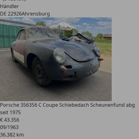
Händler
DE 22926
Ahrensburg
Porsche 356
356 C Coupe Schiebedach Scheunenfund abg
seit 1975
€ 43.356
09/1963
36.382 km