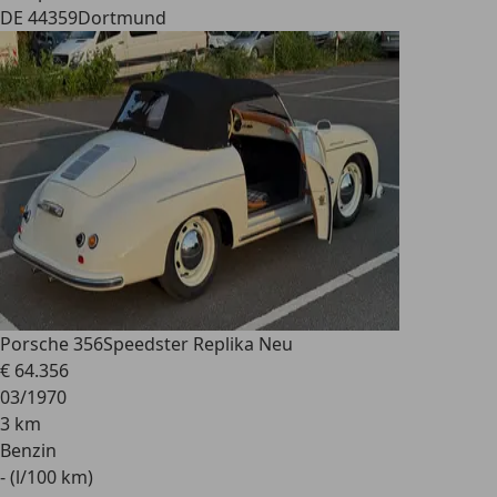
DE 44359
Dortmund
Porsche 356
Speedster Replika Neu
€ 64.356
03/1970
3 km
Benzin
- (l/100 km)