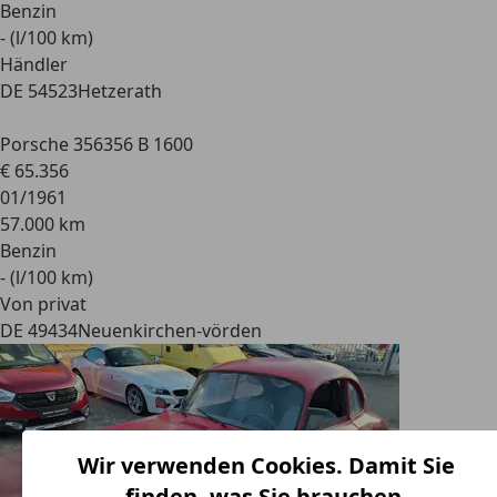
Benzin
- (l/100 km)
Händler
DE 54523
Hetzerath
Porsche 356
356 B 1600
€ 65.356
01/1961
57.000 km
Benzin
- (l/100 km)
Von privat
DE 49434
Neuenkirchen-vörden
Wir verwenden Cookies. Damit Sie
finden, was Sie brauchen.