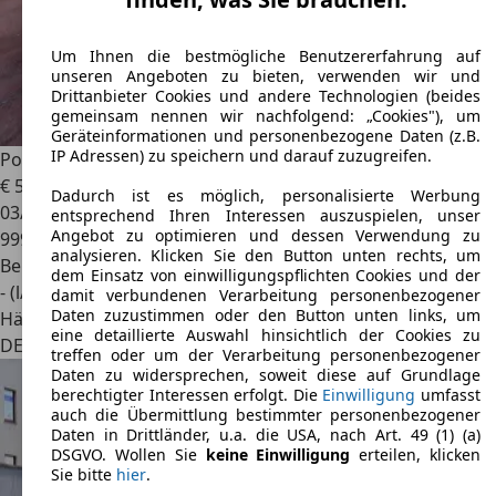
Um Ihnen die bestmögliche Benutzererfahrung auf
unseren Angeboten zu bieten, verwenden wir und
Drittanbieter Cookies und andere Technologien (beides
gemeinsam nennen wir nachfolgend: „Cookies"), um
Geräteinformationen und personenbezogene Daten (z.B.
IP Adressen) zu speichern und darauf zuzugreifen.
Porsche 356
Rally Rennwagen
€ 59.900
Dadurch ist es möglich, personalisierte Werbung
03/1964
entsprechend Ihren Interessen auszuspielen, unser
Angebot zu optimieren und dessen Verwendung zu
999.999 km
analysieren. Klicken Sie den Button unten rechts, um
Benzin
dem Einsatz von einwilligungspflichten Cookies und der
- (l/100 km)
damit verbundenen Verarbeitung personenbezogener
Daten zuzustimmen oder den Button unten links, um
Händler
eine detaillierte Auswahl hinsichtlich der Cookies zu
DE 89264
Weißenhorn
treffen oder um der Verarbeitung personenbezogener
Daten zu widersprechen, soweit diese auf Grundlage
berechtigter Interessen erfolgt. Die
Einwilligung
umfasst
auch die Übermittlung bestimmter personenbezogener
Daten in Drittländer, u.a. die USA, nach Art. 49 (1) (a)
DSGVO. Wollen Sie
keine Einwilligung
erteilen, klicken
Sie bitte
hier
.