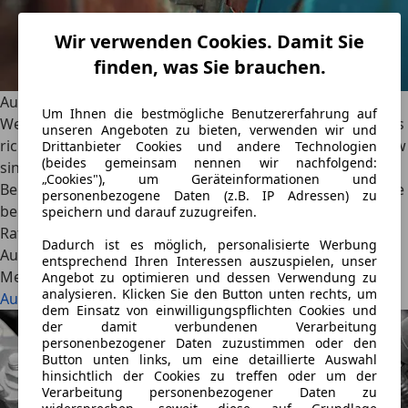
Wir verwenden Cookies. Damit Sie
finden, was Sie brauchen.
Autotür ausbeulen: Kostenübersicht
Um Ihnen die bestmögliche Benutzererfahrung auf
Wer ein Auto ausbeulen muss, steht vor vielen Fragen. Das
unseren Angeboten zu bieten, verwenden wir und
richtige Werkzeug, die Kosten und ein gewisses Know-how
Drittanbieter Cookies und andere Technologien
(beides gemeinsam nennen wir nachfolgend:
sind gefragt. Ebenfalls helfen kann ein sogenannter
„Cookies"), um Geräteinformationen und
Beulendoktor. Erfahre mehr über die Ursachen und wie sie
personenbezogene Daten (z.B. IP Adressen) zu
behoben werden können im großen Autoscout24
speichern und darauf zuzugreifen.
Ratgeber.
Dadurch ist es möglich, personalisierte Werbung
AutoScout24
·
31.05.2022
·
7 Min. Lesezeit
entsprechend Ihren Interessen auszuspielen, unser
Mehr lesen
Angebot zu optimieren und dessen Verwendung zu
analysieren. Klicken Sie den Button unten rechts, um
Autotür ausbeulen: Kostenübersicht
dem Einsatz von einwilligungspflichten Cookies und
der damit verbundenen Verarbeitung
personenbezogener Daten zuzustimmen oder den
Button unten links, um eine detaillierte Auswahl
hinsichtlich der Cookies zu treffen oder um der
Verarbeitung personenbezogener Daten zu