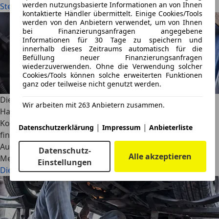
werden nutzungsbasierte Informationen an von Ihnen
Steinschlag auf der Motorhaube
kontaktierte Händler übermittelt. Einige Cookies/Tools
werden von den Anbietern verwendet, um von Ihnen
bei Finanzierungsanfragen angegebene
Informationen für 30 Tage zu speichern und
innerhalb dieses Zeitraums automatisch für die
Befüllung neuer Finanzierungsanfragen
wiederzuverwenden. Ohne die Verwendung solcher
Cookies/Tools können solche erweiterten Funktionen
ganz oder teilweise nicht genutzt werden.
Die Autobatterie wechseln - das gilt es zu beachten
Wir arbeiten mit 263 Anbietern zusammen.
Hat deine Autobatterie ihren Geist aufgegeben? Alle
Kosten mit Berechnungen und Tipps für den Austausch
|
|
Datenschutzerklärung
Impressum
Anbieterliste
findest du hier.
AutoScout24
·
09.05.2022
·
8 Min. Lesezeit
Datenschutz-
Alle akzeptieren
Mehr lesen
Einstellungen
Die Autobatterie wechseln - das gilt es zu beachten