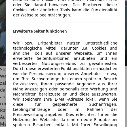
oder Sie darauf hinweisen. Das Blockieren dieser
Cookies oder ähnlicher Tools kann die Funktionalität
der Webseite beeinträchtigen.
Erweiterte Seitenfunktionen
Wir bzw. Drittanbieter nutzen unterschiedliche
technologische Mittel, darunter u.a. Cookies und
ähnliche Tools auf unserer Webseite, um Ihnen
erweiterte Seitenfunktionen anzubieten und ein
verbessertes Nutzungserlebnis zu gewährleisten.
Durch diese erweiterten Funktionalitäten ermöglichen
Steinschlag auf der Motorhaube
wir die Personalisierung unseres Angebotes - etwa,
Wenn es um die häufigsten Versicherungsfälle geht,
um Ihre Suchvorgänge bei einem späteren Besuch
zählen Steinschläge zu den Spitzenreitern. Oftmals wird
fortzusetzen, Ihnen passende Angebote aus Ihrer
Nähe anzuzeigen oder personalisierte Werbung und
dabei nicht nur die Windschutzscheibe lädiert, sondern
Nachrichten bereitzustellen und diese auszuwerten.
auch die Motorhaube in Mitleidenschaft gezogen. Alles
Wir speichern Ihre E-Mail-Adresse lokal, wenn Sie
rund um Reparatur, Kostendeckung und Prävention im
diese für gespeicherte Suchanfragen,
Lieblingsfahrzeuge oder im Rahmen der
Ratgeber.
Preisbewertung angeben. Dies erleichtert Ihnen die
AutoScout24
·
11.05.2022
·
6 Min. Lesezeit
Nutzung der Webseite, da eine erneute Eingabe bei
Mehr lesen
späteren Besuchen entfällt. Mit Ihrer Einwilligung