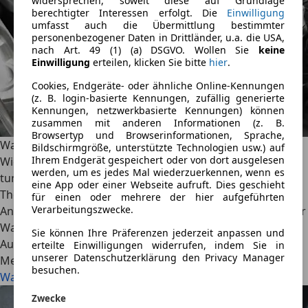
widersprechen, soweit diese auf Grundlage
berechtigter Interessen erfolgt. Die
Einwilligung
umfasst auch die Übermittlung bestimmter
personenbezogener Daten in Drittländer, u.a. die USA,
nach Art. 49 (1) (a) DSGVO. Wollen Sie
keine
Einwilligung
erteilen, klicken Sie bitte
hier
.
Cookies, Endgeräte- oder ähnliche Online-Kennungen
(z. B. login-basierte Kennungen, zufällig generierte
Kennungen, netzwerkbasierte Kennungen) können
zusammen mit anderen Informationen (z. B.
Browsertyp und Browserinformationen, Sprache,
Warum zieht der Motor Wasser – wir klären auf.
Bildschirmgröße, unterstützte Technologien usw.) auf
Ihrem Endgerät gespeichert oder von dort ausgelesen
Wie zieht ein Motor Wasser und warum? Was sollte man
werden, um es jedes Mal wiederzuerkennen, wenn es
tun, wenn er Wasser aufnimmt? Unser Ratgeber zum
eine App oder einer Webseite aufruft. Dies geschieht
Thema enthält spannende Tipps zum Erkennen der
für einen oder mehrere der hier aufgeführten
Verarbeitungszwecke.
Anzeichen und verrät, was man tun sollte, wenn der Motor
Wasser zieht.
Sie können Ihre Präferenzen jederzeit anpassen und
AutoScout24
·
12.05.2022
·
8 Min. Lesezeit
erteilte Einwilligungen widerrufen, indem Sie in
unserer Datenschutzerklärung den Privacy Manager
Mehr lesen
besuchen.
Warum zieht der Motor Wasser – wir klären auf.
Zwecke