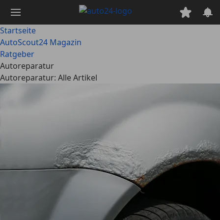
Zum
Hauptinhalt
springen
Startseite
AutoScout24 Magazin
Ratgeber
Autoreparatur
Autoreparatur: Alle Artikel