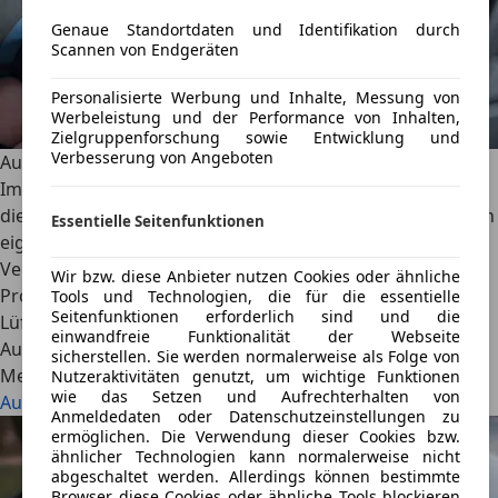
Genaue Standortdaten und Identifikation durch
Scannen von Endgeräten
Personalisierte Werbung und Inhalte, Messung von
Werbeleistung und der Performance von Inhalten,
Zielgruppenforschung sowie Entwicklung und
Verbesserung von Angeboten
Auto-Lüftung reparieren
Im Sommer sorgt sie für kühle Luft, im Winter für Wärme:
die Auto-Lüftung. Ist sie defekt, schränkt das nicht nur den
Essentielle Seitenfunktionen
eigenen Fahrkomfort, sondern auch die
Verkehrssicherheit ein. Darum ist es notwendig,
Wir bzw. diese Anbieter nutzen Cookies oder ähnliche
Problemen zeitnah auf den Grund zu gehen und die Auto-
Tools und Technologien, die für die essentielle
Seitenfunktionen erforderlich sind und die
Lüftung, wenn nötig, zu reparieren.
einwandfreie Funktionalität der Webseite
AutoScout24
·
12.05.2022
·
7 Min. Lesezeit
sicherstellen. Sie werden normalerweise als Folge von
Mehr lesen
Nutzeraktivitäten genutzt, um wichtige Funktionen
wie das Setzen und Aufrechterhalten von
Auto-Lüftung reparieren
Anmeldedaten oder Datenschutzeinstellungen zu
ermöglichen. Die Verwendung dieser Cookies bzw.
ähnlicher Technologien kann normalerweise nicht
abgeschaltet werden. Allerdings können bestimmte
Browser diese Cookies oder ähnliche Tools blockieren