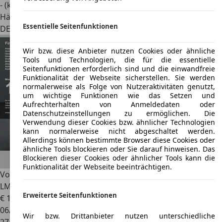
- (kWh/100 km)
Händler
Essentielle Seitenfunktionen
DE 94315
Straubing
Wir bzw. diese Anbieter nutzen Cookies oder ähnliche
Tools und Technologien, die für die essentielle
Seitenfunktionen erforderlich sind und die einwandfreie
Funktionalität der Webseite sicherstellen. Sie werden
normalerweise als Folge von Nutzeraktivitäten genutzt,
um wichtige Funktionen wie das Setzen und
Aufrechterhalten von Anmeldedaten oder
Datenschutzeinstellungen zu ermöglichen. Die
Verwendung dieser Cookies bzw. ähnlicher Technologien
kann normalerweise nicht abgeschaltet werden.
Allerdings können bestimmte Browser diese Cookies oder
ähnliche Tools blockieren oder Sie darauf hinweisen. Das
Blockieren dieser Cookies oder ähnlicher Tools kann die
Funktionalität der Webseite beeinträchtigen.
Volkswagen e-up!
Style Plus 32kWh Climatronic Sitzheizung
LM
Erweiterte Seitenfunktionen
€ 17.430
1
06/2022
Wir bzw. Drittanbieter nutzen unterschiedliche