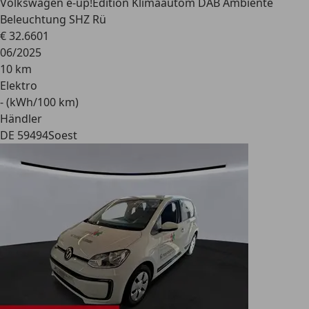
Volkswagen e-up!
Edition Klimaautom DAB Ambiente
Beleuchtung SHZ Rü
€ 32.660
1
06/2025
10 km
Elektro
- (kWh/100 km)
Händler
DE 59494
Soest