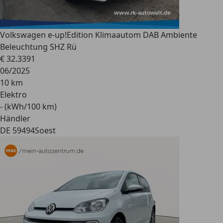
Volkswagen e-up!
Edition Klimaautom DAB Ambiente
Beleuchtung SHZ Rü
€ 32.339
1
06/2025
10 km
Elektro
- (kWh/100 km)
Händler
DE 59494
Soest