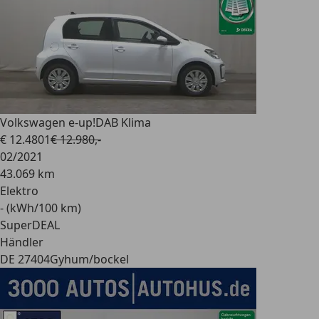
Volkswagen e-up!
DAB Klima
€ 12.480
1
€ 12.980,-
02/2021
43.069 km
Elektro
- (kWh/100 km)
SuperDEAL
Händler
DE 27404
Gyhum/bockel