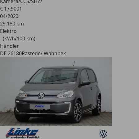
Kamera/CCS/SHZ/
€ 17.900
1
04/2023
29.180 km
Elektro
- (kWh/100 km)
Händler
DE 26180
Rastede/ Wahnbek