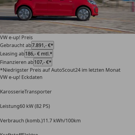
VW e-up! Preis
Gebraucht ab
7.891,- €*
Leasing ab
186,- € mtl.*
Finanzieren ab
107,- €*
*Niedrigster Preis auf AutoScout24 im letzten Monat
VW e-up! Eckdaten
Karosserie
Transporter
Leistung
60 kW (82 PS)
Verbrauch (komb.)
11.7 kWh/100km