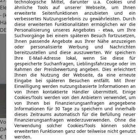
27.801 km
technologische Mittel, darunter u.a. Cookies und
Elektro
ähnliche Tools auf unserer Webseite, um Ihnen
erweiterte Seitenfunktionen anzubieten und ein
- (kWh/100 km)
verbessertes Nutzungserlebnis zu gewährleisten. Durch
Händler
diese erweiterten Funktionalitäten ermöglichen wir die
DE 14770
Brandenburg
Personalisierung unseres Angebotes - etwa, um Ihre
Suchvorgänge bei einem späteren Besuch fortzusetzen,
Ihnen passende Angebote aus Ihrer Nähe anzuzeigen
oder personalisierte Werbung und Nachrichten
bereitzustellen und diese auszuwerten. Wir speichern
Ihre E-Mail-Adresse lokal, wenn Sie diese für
gespeicherte Suchanfragen, Lieblingsfahrzeuge oder im
Rahmen der Preisbewertung angeben. Dies erleichtert
Ihnen die Nutzung der Webseite, da eine erneute
Eingabe bei späteren Besuchen entfällt. Mit Ihrer
Einwilligung werden nutzungsbasierte Informationen an
von Ihnen kontaktierte Händler übermittelt. Einige
Cookies/Tools werden von den Anbietern verwendet, um
von Ihnen bei Finanzierungsanfragen angegebene
Informationen für 30 Tage zu speichern und innerhalb
dieses Zeitraums automatisch für die Befüllung neuer
Finanzierungsanfragen wiederzuverwenden. Ohne die
Volkswagen e-up!
Move! CSS GRA RFK PDC SHZ heizb.WSS
Verwendung solcher Cookies/Tools können solche
DAB BT
erweiterten Funktionen ganz oder teilweise nicht genutzt
€ 16.440
1
werden.