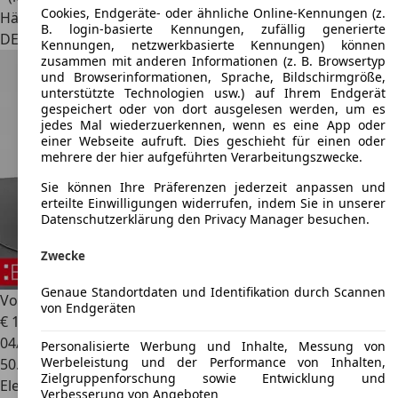
Cookies, Endgeräte- oder ähnliche Online-Kennungen (z.
Händler
B. login-basierte Kennungen, zufällig generierte
DE 74564
Crailsheim
Kennungen, netzwerkbasierte Kennungen) können
zusammen mit anderen Informationen (z. B. Browsertyp
und Browserinformationen, Sprache, Bildschirmgröße,
unterstützte Technologien usw.) auf Ihrem Endgerät
gespeichert oder von dort ausgelesen werden, um es
jedes Mal wiederzuerkennen, wenn es eine App oder
einer Webseite aufruft. Dies geschieht für einen oder
mehrere der hier aufgeführten Verarbeitungszwecke.
Sie können Ihre Präferenzen jederzeit anpassen und
erteilte Einwilligungen widerrufen, indem Sie in unserer
Datenschutzerklärung den Privacy Manager besuchen.
Zwecke
Genaue Standortdaten und Identifikation durch Scannen
Volkswagen e-up!
Edition RFK PDC SHZ
von Endgeräten
€ 16.290
1
04/2022
Personalisierte Werbung und Inhalte, Messung von
Werbeleistung und der Performance von Inhalten,
50.200 km
Zielgruppenforschung sowie Entwicklung und
Elektro
Verbesserung von Angeboten