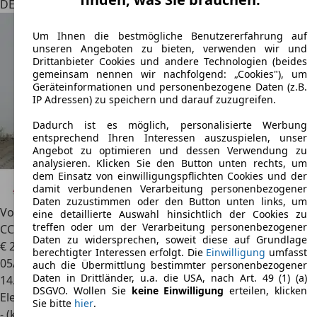
DE 23879
Mölln
Um Ihnen die bestmögliche Benutzererfahrung auf
unseren Angeboten zu bieten, verwenden wir und
Drittanbieter Cookies und andere Technologien (beides
gemeinsam nennen wir nachfolgend: „Cookies"), um
Geräteinformationen und personenbezogene Daten (z.B.
IP Adressen) zu speichern und darauf zuzugreifen.
Dadurch ist es möglich, personalisierte Werbung
entsprechend Ihren Interessen auszuspielen, unser
Angebot zu optimieren und dessen Verwendung zu
analysieren. Klicken Sie den Button unten rechts, um
dem Einsatz von einwilligungspflichten Cookies und der
damit verbundenen Verarbeitung personenbezogener
Daten zuzustimmen oder den Button unten links, um
Volkswagen e-up!
Edition 32,3 kWh
eine detaillierte Auswahl hinsichtlich der Cookies zu
treffen oder um der Verarbeitung personenbezogener
CCS/Kamera/GRA/Maps+More
Daten zu widersprechen, soweit diese auf Grundlage
€ 24.890
1
berechtigter Interessen erfolgt. Die
Einwilligung
umfasst
05/2024
auch die Übermittlung bestimmter personenbezogener
Daten in Drittländer, u.a. die USA, nach Art. 49 (1) (a)
14.511 km
DSGVO. Wollen Sie
keine Einwilligung
erteilen, klicken
Elektro
Sie bitte
hier
.
- (kWh/100 km)