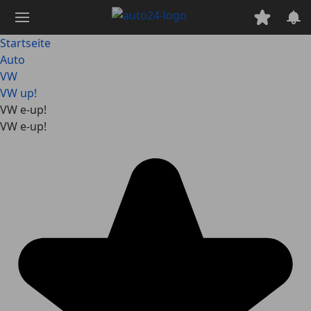
Zum
Hauptinhalt
springen
Startseite
Auto
VW
VW up!
VW e-up!
VW e-up!